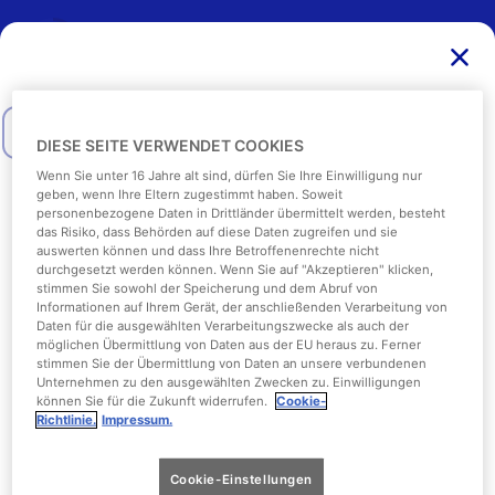
Andere Produkte
2
/
4
Als nächstes:
Zahlen
Sichere Dir jetzt Deine Zusatzangebote. Nur solange der
Vorrat reicht!
DIESE SEITE VERWENDET COOKIES
August
2026
Wenn Sie unter 16 Jahre alt sind, dürfen Sie Ihre Einwilligung nur
Alle anzeigen
Parken
Extras
geben, wenn Ihre Eltern zugestimmt haben. Soweit
personenbezogene Daten in Drittländer übermittelt werden, besteht
Mo
Die
Mi
Do
Fre
Sa
So
das Risiko, dass Behörden auf diese Daten zugreifen und sie
auswerten können und dass Ihre Betroffenenrechte nicht
durchgesetzt werden können. Wenn Sie auf "Akzeptieren" klicken,
1
2
stimmen Sie sowohl der Speicherung und dem Abruf von
Informationen auf Ihrem Gerät, der anschließenden Verarbeitung von
3
4
5
6
7
8
9
Daten für die ausgewählten Verarbeitungszwecke als auch der
möglichen Übermittlung von Daten aus der EU heraus zu. Ferner
stimmen Sie der Übermittlung von Daten an unsere verbundenen
10
11
12
13
14
15
16
Unternehmen zu den ausgewählten Zwecken zu. Einwilligungen
können Sie für die Zukunft widerrufen.
Cookie-
17
18
19
20
21
22
23
Richtlinie.
Impressum.
Allgemeine
Datenschutzerklärung
24
25
26
27
28
29
30
Geschäftsbedingungen
Cookie-Einstellungen