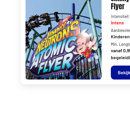
Flyer
Intensiteit
Intens
Aanbevolen
Kinderen 
Min. Lengt
vanaf 0,9
begeleidi
Bekijk