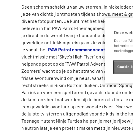
Geen scherm scheidt u van uw sterren! In nickelode
je ze van dichtbij ontmoeten tijdens shows, meet & g
diverse fotopunten. Je kunt met het hele gezin veel d
beleven in het PAW Patrol-themagebied "Adventure Ba
Deze web
je direct in de wereld van je hondenhelden duiken en
Door op “Al
geweldige ontdekkingsreis gaan. Je volgende avontu
het verbete
je vanuit het
PAW Patrol commandocentrum
. Ga op e
marketingpr
vluchtmissie met "Skye's High Flyer" en geef Chase en
helpende poot op de "PAW Patrol Adventure Tour". Zu
Cookie-i
Zoomers" wacht op je op het strand van Adventure Bay
frisse avonturenwind om je neus. Vanaf het strand ku
rechtstreeks in Bikini Bottom duiken. Ontmoet Spon
Patrick en voer een spetterend gevecht door de onde
Je kunt ook heel nat worden bij de buren als Dora je
een geweldig avontuur op een woeste rivier! Maar w
de juiste tv-sterren uitgenodigd voor de kids in the k
Teenage Mutant Ninja Turtles helpen je met je rijbewi
Neutron laat je een proefrit maken met zijn nieuwste 