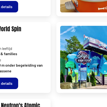
 details
World Spin
 leeftijd
& families
e
0 m onder begeleiding van
assene
 details
Neutron's Atomic