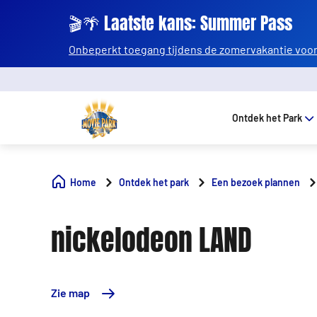
🎬🌴 Laatste kans: Summer Pass
Onbeperkt toegang tijdens de zomervakantie voor 
Ontdek het Park
Home
Ontdek het park
Een bezoek plannen
nickelodeon LAND
Zie map