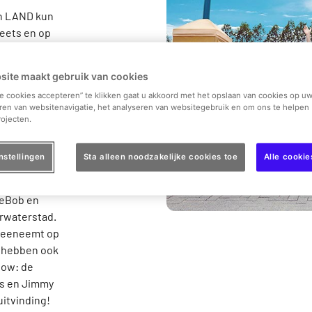
on LAND kun
reets en op
ierenplezier
y". Hier kun
site maakt gebruik van cookies
 op een
le cookies accepteren” te klikken gaat u akkoord met het opslaan van cookies op uw
ur wacht op
ren van websitenavigatie, het analyseren van websitegebruik en om ons te helpen 
en grote
ojecten.
 Marshall een
ma's
nstellingen
Sta alleen noodzakelijke cookies toe
Alle cooki
 en blaast
nt u
geBob en
rwaterstad.
 meeneemt op
e hebben ook
now: de
js en Jimmy
uitvinding!