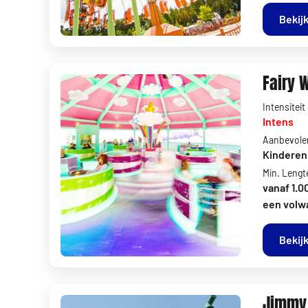
Bekijk
Fairy 
Intensiteit
Intens
Aanbevolen
Kinderen 
Min. Lengt
vanaf 1.0
een volw
Bekijk
Jimmy 