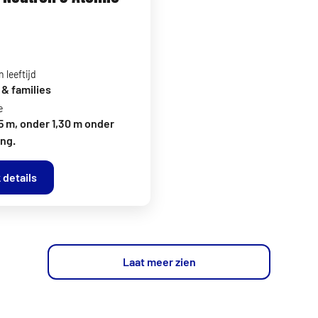
 leeftijd
& families
e
5 m, onder 1,30 m onder
ng.
 details
Laat meer zien