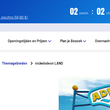
02
:
02
DAGEN
UR
slechts 59,90 €!
Openingstijden en Prijzen
Plan je Bezoek
Overnach
Themagebieden
nickelodeon LAND