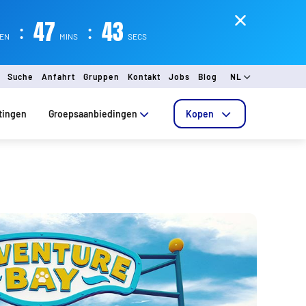
:
47
:
43
EN
MINS
SECS
Suche
Anfahrt
Gruppen
Kontakt
Jobs
Blog
NL
tingen
Groepsaanbiedingen
Kopen