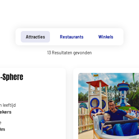
Attracties
Restaurants
Winkels
13
Resultaten gevonden
O-Sphere
 leeftijd
oekers
e
20m