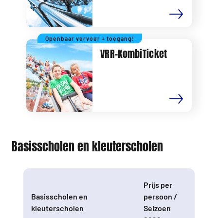
Openbaar vervoer + toegang!
VRR-KombiTicket
Basisscholen en kleuterscholen
Prijs per
Basisscholen en
persoon /
kleuterscholen
Seizoen