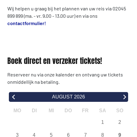
Wij helpen u graag bij het plannen van uw reis via 02045
899 899 (ma. - vr. 9.00 - 13.00 uur) en via ons
contactformulier!
Boek direct en verzeker tickets!
Reserveer nu via onze kalender en ontvang uw tickets
onmiddellijk na betaling.
AUGUST 2026
MO
DI
MI
DO
FR
SA
SO
1
2
3
4
5
6
7
8
9