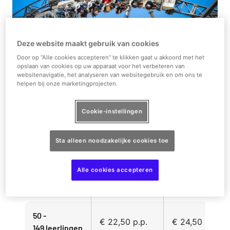
Deze website maakt gebruik van cookies
Door op “Alle cookies accepteren” te klikken gaat u akkoord met het
opslaan van cookies op uw apparaat voor het verbeteren van
websitenavigatie, het analyseren van websitegebruik en om ons te
helpen bij onze marketingprojecten.
Schoolgroepen
Schoolgroepen
Cookie-instellingen
Aantal
2026
2026
deelnemers
bij boekingen >14
bij boekingen 1-13
Sta alleen noodzakelijke cookies toe
dagen van tevoren
dagen van tevoren
Alle cookies accepteren
10 - 49
€ 24,50 p.p.
€ 26,50 p.P.
leerlingen
50 -
€ 22,50 p.p.
€ 24,50 p.P.
149 leerlingen