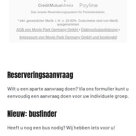
Das smarte Reservierungssystem für Freizeitanbieter.
* inkl. gesetzlicher MwSt. i. H. v. 19.00%. Gutscheine sind von MwSt.
ausgenommen
AGB von Movie Park Germany GmbH
•
Datenschutzerklärung
•
Impressum von Movie Park Germany GmbH und bookingkit
Reserveringsaanvraag
Wilt u een aparte aanvraag doen? Via ons formulier kunt u
eenvoudig een aanvraag doen voor uw individuele groep.
Nieuw: busfinder
Heeft u nog een bus nodig? Wij hebben iets voor u!