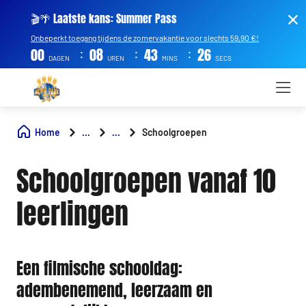
🎬🌴 Laatste kans: Summer Pass
Onbeperkt toegang tijdens de zomervakantie voor slechts 59,90 €!
:
:
:
00
08
43
25
DAGEN
UREN
MINS
SECS
Home
...
...
Schoolgroepen
Schoolgroepen vanaf 10
leerlingen
Een filmische schooldag:
adembenemend, leerzaam en