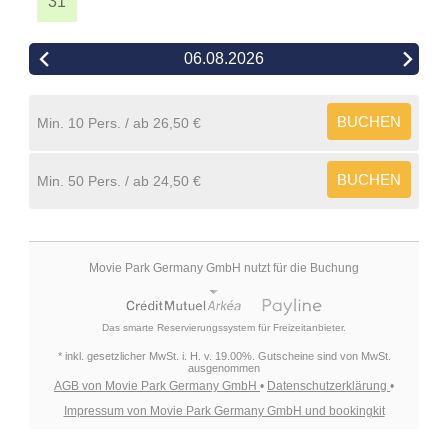
31
06.08.2026
BUCHEN
Min. 10 Pers.
26,50 €
BUCHEN
Min. 50 Pers.
24,50 €
Movie Park Germany GmbH nutzt für die Buchung
Das smarte Reservierungssystem für Freizeitanbieter.
* inkl. gesetzlicher MwSt. i. H. v. 19.00%. Gutscheine sind von MwSt.
ausgenommen
AGB von Movie Park Germany GmbH
•
Datenschutzerklärung
•
Impressum von Movie Park Germany GmbH und bookingkit