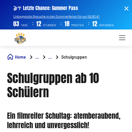
🎬🌴 Letzte Chance: Summer Pass
Unbegrenzte Besuche in den Sommerferien für nur 59,90 €!
:
:
:
03
12
18
12
TAGE
STUNDEN
MINUTEN
SEKUNDEN
Home
...
...
Schulgruppen
Schulgruppen ab 10
Schülern
Ein filmreifer Schultag: atemberaubend,
lehrreich und unvergesslich!