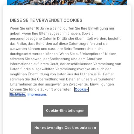
DIESE SEITE VERWENDET COOKIES
Wenn Sie unter 16 Jahre alt sind, dürfen Sie Ihre Einwilligung nur
geben, wenn Ihre Eltern zugestimmt haben. Soweit
Schulgruppen
Schulgruppen
personenbezogene Daten in Drittländer übermittelt werden, besteht
Anzahl
das Risiko, dass Behörden auf diese Daten zugreifen und sie
2026
2026
auswerten können und dass Ihre Betroffenenrechte nicht
Teilnehmer
bei Buchung >14
bei Buchung 1-13
durchgesetzt werden können. Wenn Sie auf "Akzeptieren" klicken,
Tage im Voraus
Tage im Voraus
stimmen Sie sowohl der Speicherung und dem Abruf von
Informationen auf Ihrem Gerät, der anschließenden Verarbeitung von
Daten für die ausgewählten Verarbeitungszwecke als auch der
möglichen Übermittlung von Daten aus der EU heraus zu. Ferner
10 - 49
24,50 € p.P.
26,50 € p.P.
stimmen Sie der Übermittlung von Daten an unsere verbundenen
Schüler
Unternehmen zu den ausgewählten Zwecken zu. Einwilligungen
können Sie für die Zukunft widerrufen.
Cookie-
Richtlinie.
Impressum.
50 - 149
22,50 € p.P.
24,50 € p.P.
Schüler
Cookie-Einstellungen
Ab 150
21,50 € p.P.
23,50 € p.P.
Nur notwendige Cookies zulassen
Schüler