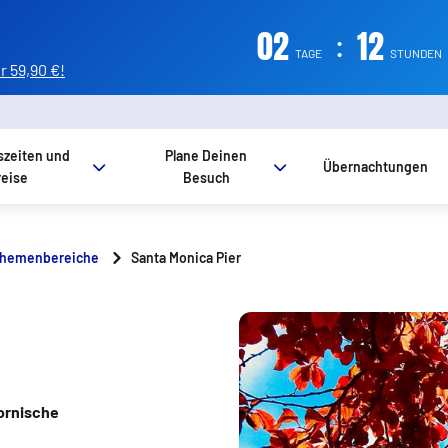
02
:
12
TAGE
STUNDEN
 59,90 €!
szeiten und
Plane Deinen
Übernachtungen
reise
Besuch
hemenbereiche
Santa Monica Pier
fornische