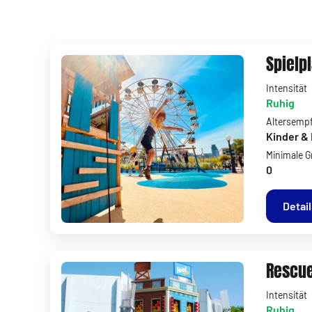
Spielp
Intensität
Ruhig
Altersemp
Kinder & 
Minimale G
0
Detai
Rescue
Intensität
Ruhig