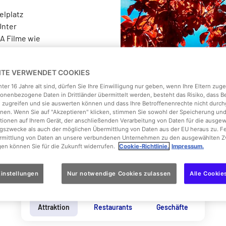
elplatz
Unter
A Filme wie
gedreht - und
em Fahrtwind
EITE VERWENDET COOKIES
ter 16 Jahre alt sind, dürfen Sie Ihre Einwilligung nur geben, wenn Ihre Eltern zu
onenbezogene Daten in Drittländer übermittelt werden, besteht das Risiko, dass 
 zugreifen und sie auswerten können und dass Ihre Betroffenenrechte nicht durch
en. Wenn Sie auf "Akzeptieren" klicken, stimmen Sie sowohl der Speicherung un
tionen auf Ihrem Gerät, der anschließenden Verarbeitung von Daten für die ausge
gszwecke als auch der möglichen Übermittlung von Daten aus der EU heraus zu. F
ermittlung von Daten an unsere verbundenen Unternehmen zu den ausgewählten Z
gen können Sie für die Zukunft widerrufen.
Cookie-Richtlinie.
Impressum.
instellungen
Nur notwendige Cookies zulassen
Alle Cookie
Attraktion
Restaurants
Geschäfte