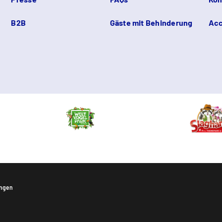
B2B
Gäste mit Behinderung
Acc
ungen