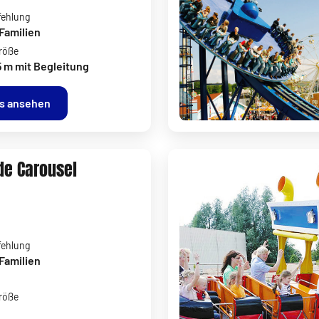
fehlung
Familien
röße
5 m mit Begleitung
ls ansehen
ide Carousel
fehlung
Familien
röße