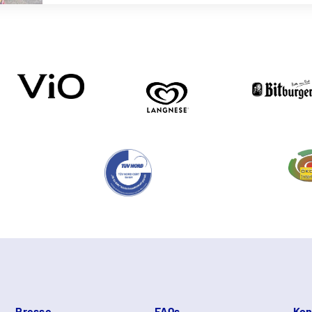
Presse
FAQs
Kon