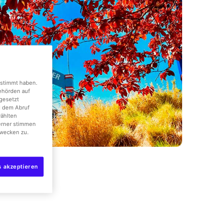
gestimmt haben.
Behörden auf
gesetzt
d dem Abruf
wählten
erner stimmen
wecken zu.
s akzeptieren