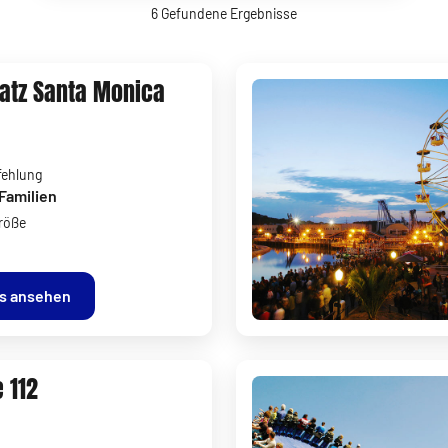
6
Gefundene Ergebnisse
latz Santa Monica
fehlung
Familien
röße
ls ansehen
 112