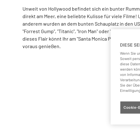
Unweit von Hollywood befindet sich ein bunter Rumm
direkt am Meer, eine beliebte Kulisse für viele Filme! 
anderem wurden an dem bunten Schauplatz in den US
"Forrest Gump", "Titanic", "Iron Man" oder "Sharknado" 
dieses Flair könnt Ihr am "Santa Monica Pier" mit voll
DIESE S
voraus genießen.
Wenn Sie un
Soweit pers
diese Daten
werden könn
von Informa
Verarbeitun
Sie der Üb
Einwilligun
Cookie-E