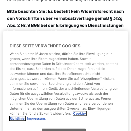
Bitte beachten Sie: Es besteht kein Widerrufsrecht nach
den Vorschriften über Fernabsatzverträge gemäß § 312g
Abs. 2 Nr. 9 BGB bei der Erbringung von Dienstleistungen
im Zusammenhang mit Freizeitbetätigungen, wenn der
Vertrag für die Erbringung einem spezifischen Termin
DIESE SEITE VERWENDET COOKIES
oder einen spezifischen Zeitraum vorsieht.
Wenn Sie unter 16 Jahre alt sind, dürfen Sie Ihre Einwilligung nur
Online erworbene Eintrittskarten und Voucher, die für
geben, wenn Ihre Eltern zugestimmt haben. Soweit
personenbezogene Daten in Drittländer übermittelt werden, besteht
einen bestimmten Termin oder einen bestimmten
das Risiko, dass Behörden auf diese Daten zugreifen und sie
Zeitraum gelten (z.B. Tageskarten, Saisonpass, Kombi-
auswerten können und dass Ihre Betroffenenrechte nicht
Tickets), sind daher vom Widerrufsrecht
durchgesetzt werden können. Wenn Sie auf "Akzeptieren" klicken,
stimmen Sie sowohl der Speicherung und dem Abruf von
ausgeschlossen.
Informationen auf Ihrem Gerät, der anschließenden Verarbeitung von
Daten für die ausgewählten Verarbeitungszwecke als auch der
Widerrufsbelehrung
möglichen Übermittlung von Daten aus der EU heraus zu. Ferner
stimmen Sie der Übermittlung von Daten an unsere verbundenen
Unternehmen zu den ausgewählten Zwecken zu. Einwilligungen
Sie können Ihre Vertragserklärung innerhalb von 14
können Sie für die Zukunft widerrufen.
Cookie-
Tagen ohne Angabe von Gründen widerrufen. Die
Richtlinie.
Impressum.
Widerrufsfrist beginnt bei Dienstleistungen mit dem Tag