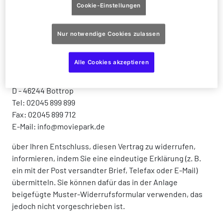
des Vertragsabschlusses und bei Waren mit dem Tag, an
Cookie-Einstellungen
dem Sie oder ein von Ihnen benannter Dritter, der nicht
der Beförderer ist, die Ware in Besitz genommen haben.
Nur notwendige Cookies zulassen
Um Ihr Widerrufsrecht auszuüben, müssen Sie uns
Alle Cookies akzeptieren
MOVIE PARK Germany GmbH
Warner Allee 1
D - 46244 Bottrop
Tel: 02045 899 899
Fax: 02045 899 712
E-Mail: info@moviepark.de
über Ihren Entschluss, diesen Vertrag zu widerrufen,
informieren, indem Sie eine eindeutige Erklärung (z. B.
ein mit der Post versandter Brief, Telefax oder E-Mail)
übermitteln. Sie können dafür das in der Anlage
beigefügte Muster-Widerrufsformular verwenden, das
jedoch nicht vorgeschrieben ist.