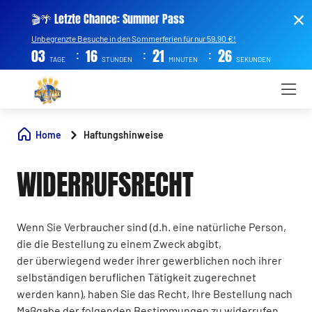
🎬🌴 Letzte Chance: Summer Pass
Unbegrenzte Besuche in den Sommerferien für nur 59,90 €!
:
:
:
03
16
21
25
TAGE
STUNDEN
MINUTEN
SEKUNDEN
Home
Haftungshinweise
WIDERRUFSRECHT
Wenn Sie Verbraucher sind (d.h. eine natürliche Person,
die die Bestellung zu einem Zweck abgibt,
der überwiegend weder ihrer gewerblichen noch ihrer
selbständigen beruflichen Tätigkeit zugerechnet
werden kann), haben Sie das Recht, Ihre Bestellung nach
Maßgabe der folgenden Bestimmungen zu widerrufen.