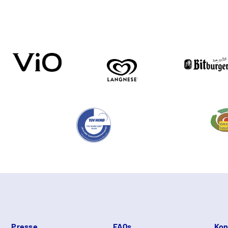
Presse
FAQs
Kon