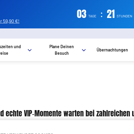
03
:
21
TAGE
STUNDEN
 59,90 €!
szeiten und
Plane Deinen
Übernachtungen
reise
Besuch
und echte VIP‑Momente warten bei zahlreichen u
ecke sie hier: