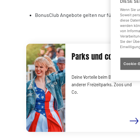
DIESE S
Wenn Sie un
BonusClub Angebote gelten nur für den Saisonp
Soweit pers
diese Daten
werden könn
von Informa
Verarbeitun
Sie der Üb
Einwilligun
Parks und co.
Cookie-E
Deine Vorteile beim Besuch
anderer Freizeitparks, Zoos und
Co.