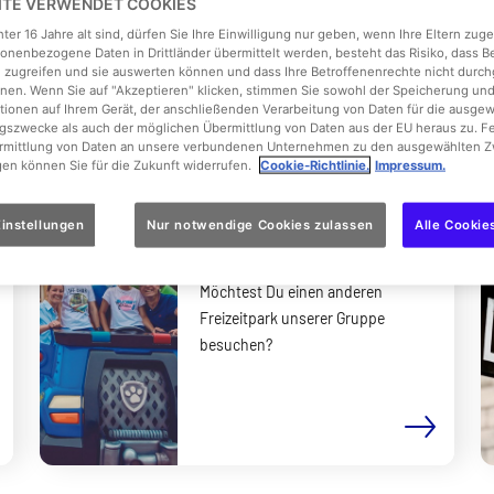
EITE VERWENDET COOKIES
ter 16 Jahre alt sind, dürfen Sie Ihre Einwilligung nur geben, wenn Ihre Eltern zu
ass Platin und den Saisonpass Gold
onenbezogene Daten in Drittländer übermittelt werden, besteht das Risiko, dass 
 zugreifen und sie auswerten können und dass Ihre Betroffenenrechte nicht durch
en. Wenn Sie auf "Akzeptieren" klicken, stimmen Sie sowohl der Speicherung un
tionen auf Ihrem Gerät, der anschließenden Verarbeitung von Daten für die ausge
gszwecke als auch der möglichen Übermittlung von Daten aus der EU heraus zu. F
ermittlung von Daten an unsere verbundenen Unternehmen zu den ausgewählten Z
gen können Sie für die Zukunft widerrufen.
Cookie-Richtlinie.
Impressum.
Parks unserer
instellungen
Nur notwendige Cookies zulassen
Alle Cookie
Gruppe
Möchtest Du einen anderen
Freizeitpark unserer Gruppe
besuchen?