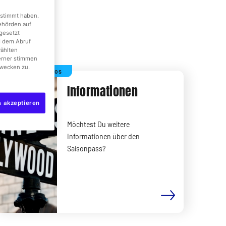
gestimmt haben.
Behörden auf
gesetzt
d dem Abruf
wählten
erner stimmen
wecken zu.
Mehr Infos
Informationen
s akzeptieren
Möchtest Du weitere
Informationen über den
Saisonpass?