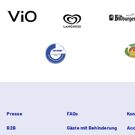
Presse
FAQs
Kon
B2B
Gäste mit Behinderung
Acc