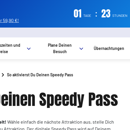
01
:
23
TAGE
STUNDEN
 59,90 €!
szeiten und
Plane Deinen
Übernachtungen
reise
Besuch
So aktivierst Du Deinen Speedy Pass
 Deinen Speedy Pass
eit!
Wähle einfach die nächste Attraktion aus, stelle Dich
zu Attraktion. Der digitale Speedy Pass wird auf Deinem