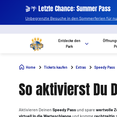
🎬🌴 Letzte Chance: Summer Pass
Unbegrenzte Besuche in den Sommerferien für nur
Entdecke den
Öffnung
Park
P
Home
Tickets kaufen
Extras
Speedy Pass
So aktivierst Du
Aktivieren Deinen
Speedy Pass
und spare
wertvolle Z
virtuell in die Warteschlange
und komme
rechtzeitig