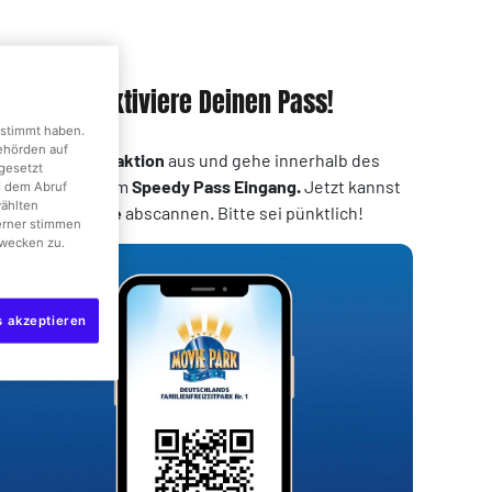
Schritt 3: Aktiviere Deinen Pass!
gestimmt haben.
Behörden auf
Wähle eine
Attraktion
aus und gehe innerhalb des
gesetzt
Zeitfensters
zum
Speedy Pass Eingang.
Jetzt kannst
d dem Abruf
wählten
Du den
QR-Code
abscannen. Bitte sei pünktlich!
erner stimmen
wecken zu.
s akzeptieren