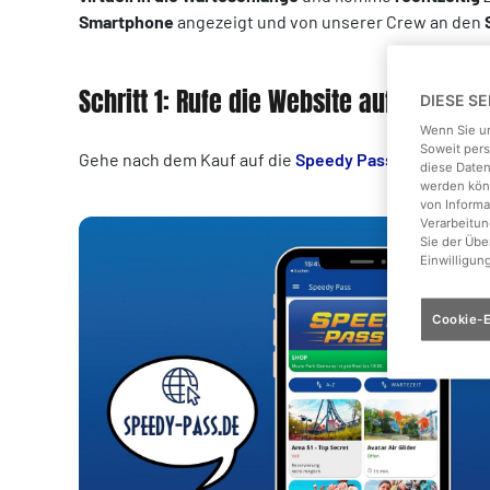
Smartphone
angezeigt und von unserer Crew an den
Schritt 1: Rufe die Website auf!
DIESE S
Wenn Sie un
Soweit pers
Gehe nach dem Kauf auf die
Speedy Pass Website
!
diese Daten
werden könn
von Informa
Verarbeitun
Sie der Üb
Einwilligun
Cookie-E