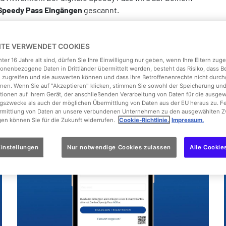
Speedy Pass Eingängen
gescannt.
Schritt 2: Melde Dich an!
EITE VERWENDET COOKIES
ter 16 Jahre alt sind, dürfen Sie Ihre Einwilligung nur geben, wenn Ihre Eltern zu
onenbezogene Daten in Drittländer übermittelt werden, besteht das Risiko, dass 
 zugreifen und sie auswerten können und dass Ihre Betroffenenrechte nicht durch
Wähle
Einloggen
um einen Account zu erstellen oder
en. Wenn Sie auf "Akzeptieren" klicken, stimmen Sie sowohl der Speicherung un
tionen auf Ihrem Gerät, der anschließenden Verarbeitung von Daten für die ausge
logge dich mit Deinem bestehenden Account ein.
gszwecke als auch der möglichen Übermittlung von Daten aus der EU heraus zu. F
ermittlung von Daten an unsere verbundenen Unternehmen zu den ausgewählten Z
gen können Sie für die Zukunft widerrufen.
Cookie-Richtlinie.
Impressum.
instellungen
Nur notwendige Cookies zulassen
Alle Cookie