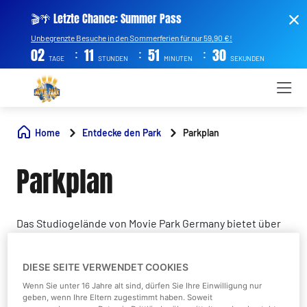
🎬🌴 Letzte Chance: Summer Pass
Unbegrenzte Besuche in den Sommerferien für nur 59,90 €!
:
:
:
02
11
51
30
TAGE
STUNDEN
MINUTEN
SEKUNDEN
Home
Entdecke den Park
Parkplan
Parkplan
Das Studiogelände von Movie Park Germany bietet über
40 Attraktionen, unterhaltsame Shows, diverse
Restaurants und verschiedene Shops. Erkunde unsere
DIESE SEITE VERWENDET COOKIES
sieben Themenbereiche und triff Deine Helden aus Film
Wenn Sie unter 16 Jahre alt sind, dürfen Sie Ihre Einwilligung nur
und Fernsehen!
geben, wenn Ihre Eltern zugestimmt haben. Soweit