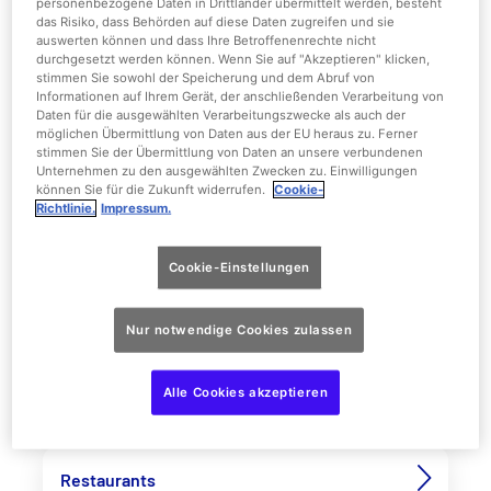
personenbezogene Daten in Drittländer übermittelt werden, besteht
Auf dem Parkplan findest Du die genauen Standorte
das Risiko, dass Behörden auf diese Daten zugreifen und sie
unserer Attraktionen und Shows sowie der
auswerten können und dass Ihre Betroffenenrechte nicht
durchgesetzt werden können. Wenn Sie auf "Akzeptieren" klicken,
Themenbereiche
,
Restaurants
,
Shops
und
Services
im
stimmen Sie sowohl der Speicherung und dem Abruf von
Park. Schaue Dich auf dem Plan doch schon einmal
Informationen auf Ihrem Gerät, der anschließenden Verarbeitung von
Daten für die ausgewählten Verarbeitungszwecke als auch der
virtuell im Park um und erstelle Dir Deinen eigenen
möglichen Übermittlung von Daten aus der EU heraus zu. Ferner
Drehplan für einen
actionreichen Tag
bei uns!
stimmen Sie der Übermittlung von Daten an unsere verbundenen
Unternehmen zu den ausgewählten Zwecken zu. Einwilligungen
können Sie für die Zukunft widerrufen.
Cookie-
Richtlinie.
Impressum.
Kategorie auswählen
Cookie-Einstellungen
Alle anzeigen
Nur notwendige Cookies zulassen
Alle Cookies akzeptieren
Attraktion
Restaurants