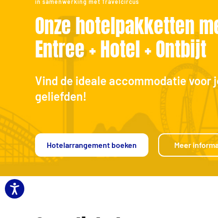
in samenwerking met Travelcircus
Onze hotelpakketten m
Entree + Hotel + Ontbijt
Vind de ideale accommodatie voor j
geliefden!
Hotelarrangement boeken
Meer informa