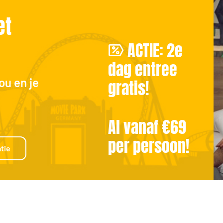
et
ACTIE: 2e
dag entree
ou en je
gratis!
Al vanaf €69
per persoon!
tie