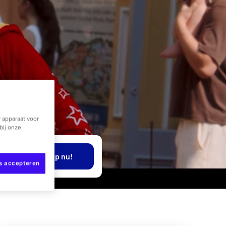
 apparaat voor
as
bij onze
Koop nu!
es accepteren