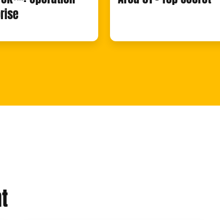
rise
t