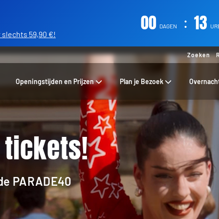
00
:
13
DAGEN
UR
slechts 59,90 €!
Zoeken
Openingstijden en Prijzen
Plan je Bezoek
Overnach
tickets!
ode
PARADE40