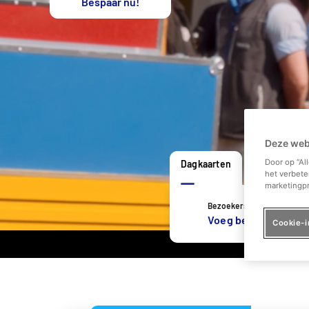
Bespaar nu!
Deze web
Door op “Al
Dagkaarten
Flexibele d
het verbete
marketingpr
Bezoekers
Voeg bezoekers toe
Cookie-i