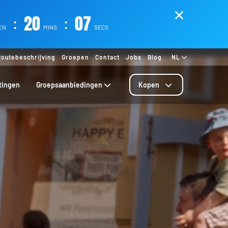
:
20
:
05
EN
MINS
SECS
Routebeschrijving
Groepen
Contact
Jobs
Blog
NL
tingen
Groepsaanbiedingen
Kopen