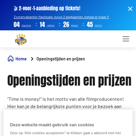
🎬 2-voor-1-aanbieding op tickets!
Zomervakantie-flashsale: koop 2 dagkaarten, betaal er maar 1!
:
:
:
04
14
26
45
DAGEN
UREN
MINS
SECS
Home
Openingstijden en prijzen
Openingstijden en prijzen
“Time is money!” is het motto van alle filmproducenten!
Hier kan je de belangrijkste punten voor je bezoek aan
Hollywood in Duitsland direct plannen. Onze kalender
met openingstijden laat je ook zien hoe lang het
Deze website maakt gebruik van cookies
park open is op de desbetreffende dag . Met ons
Door op “Alle cookies accepteren” te klikken gaat u akkoord met het
prijsoverzicht heb je het beste overzicht