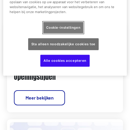
opslaan van cookies op uw apparaat voor het verbeteren van
van de productiekosten voor jouw blockbuster avontuur!
websitenavigatie, het analyseren van websitegebruik en om ons te
helpen bij onze marketingprojecten.
Cookie-instellingen
Sta alleen noodzakelijke cookies toe
Alle cookies accepteren
Openingstijden
Meer bekijken