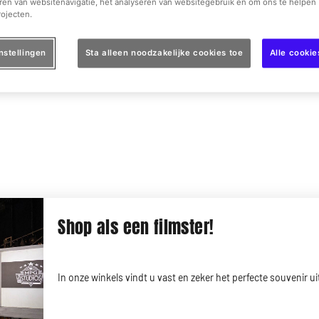
ren van websitenavigatie, het analyseren van websitegebruik en om ons te helpen 
ojecten.
n en nog meer besparen op je bezoek aan Hollywood in
bezoek kunt
profiteren
, zoals onze Verjaardagscoupon, maar
net als in de film. Zo kan je de hele dag
shoppen, smullen
nstellingen
Sta alleen noodzakelijke cookies toe
Alle cooki
nen!
Shop als een filmster!
In onze winkels vindt u vast en zeker het perfecte souvenir u