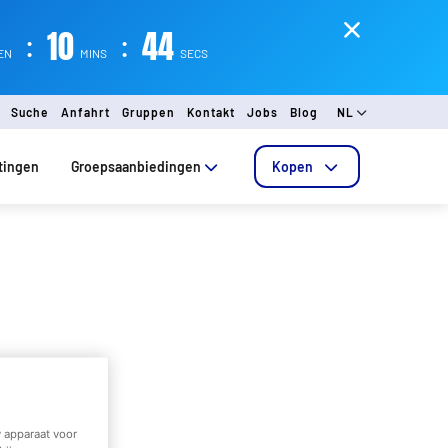
:
10
:
44
EN
MINS
SECS
Suche
Anfahrt
Gruppen
Kontakt
Jobs
Blog
NL
tingen
Groepsaanbiedingen
Kopen
 apparaat voor