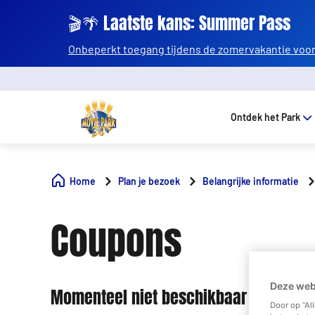
🎬🌴 Laatste kans: Summer Pass
Onbeperkt toegang tijdens de zomervakantie voor 
Ontdek het Park
Home
Plan je bezoek
Belangrijke informatie
Coupons
Deze web
Momenteel niet beschikbaar
Door op “Al