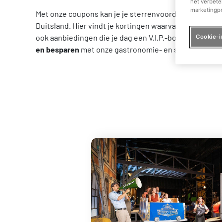
het verbete
marketingpr
Met onze coupons kan je je sterrenvoordeel gebruike
Duitsland. Hier vindt je kortingen waarvan je voor je 
ook aanbiedingen die je dag een V.I.P.-bonus verlenen, 
Cookie-i
en besparen
met onze gastronomie- en souvenirbon