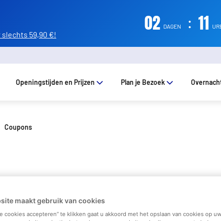
02
:
11
DAGEN
UR
slechts 59,90 €!
Openingstijden en Prijzen
Plan je Bezoek
Overnach
Coupons
site maakt gebruik van cookies
le cookies accepteren” te klikken gaat u akkoord met het opslaan van cookies op uw