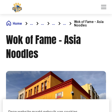
Wok of Fame - Asia
Home
...
...
...
...
Noodles
Wok of Fame - Asia
Noodles
Deze website maakt gebruik van cookies