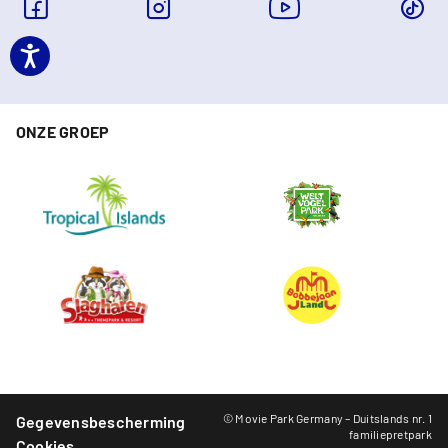
ONZE GROEP
© Movie Park Germany – Duitslands nr. 1
Gegevensbescherming
familiepretpark
Cookies