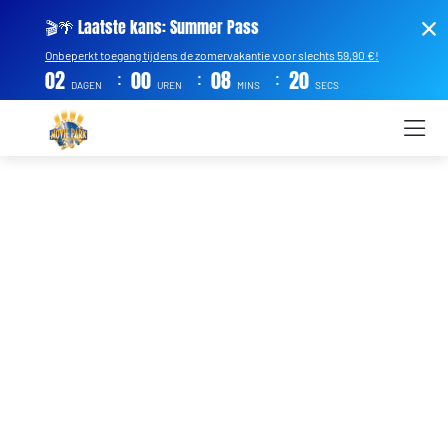
🎬🌴 Laatste kans: Summer Pass
Onbeperkt toegang tijdens de zomervakantie voor slechts 59,90 €!
:
:
:
02
00
08
20
DAGEN
UREN
MINS
SECS