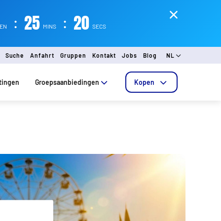
:
25
:
19
REN
MINS
SECS
Suche
Anfahrt
Gruppen
Kontakt
Jobs
Blog
NL
tingen
Groepsaanbiedingen
Kopen