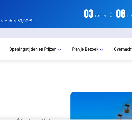
03
:
08
DAGEN
U
slechts 59,90 €!
Openingstijden en Prijzen
Plan je Bezoek
Overnach
s van één kaartje!