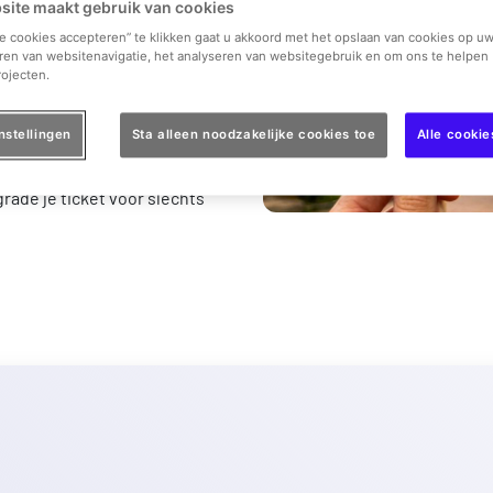
site maakt gebruik van cookies
026
onbeperkt het park
le cookies accepteren” te klikken gaat u akkoord met het opslaan van cookies op uw
 van 59,90 €
is de pas al
vanaf
ren van websitenavigatie, het analyseren van websitegebruik en om ons te helpen 
s praktisch een bonus!
ojecten.
Ride
-tegoedbon wordt je
nstellingen
Sta alleen noodzakelijke cookies toe
Alle cooki
echt serie‑hoogtepunt: kom op
rade je ticket voor slechts