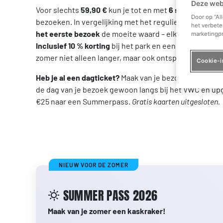
Deze web
Voor slechts
59,90 €
kun je tot en met
6 september 2
Door op “Al
bezoeken. In vergelijking met het reguliere
dagkaartje
het verbete
het eerste bezoek
de moeite waard – elke extra dag i
marketingpr
Inclusief 10 % korting
bij het park en een
Speedy One 
zomer niet alleen langer, maar ook ontspannender.
Cookie-i
Heb je al een dagticket?
Maak van je bezoek dan een 
de dag van je bezoek gewoon langs bij het VWC en upg
€25 naar een Summerpass.
Gratis kaarten uitgesloten.
NIEUW VOOR DE ZOMER
SUMMER PASS 2026
Maak van je zomer een kaskraker!