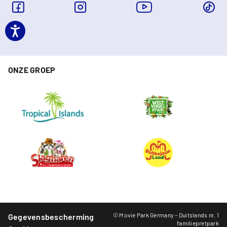
ONZE GROEP
© Movie Park Germany – Duitslands nr. 1
Gegevensbescherming
familiepretpark