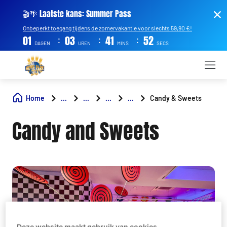
🎬🌴 Laatste kans: Summer Pass
Onbeperkt toegang tijdens de zomervakantie voor slechts 59,90 €!
:
:
:
01
03
41
52
DAGEN
UREN
MINS
SECS
Home
...
...
...
...
Candy & Sweets
Candy and Sweets
Deze website maakt gebruik van cookies