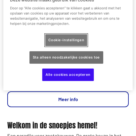
Door op “Alle cookies accepteren” te klikken gaat u akkoord met het
opslaan van cookies op uw apparaat voor het verbeteren van
websitenavigatie, het analyseren van websitegebruik en om ons te
helpen bij onze marketingprojecten.
1/2
Cookie-instellingen
Snoep
Sta alleen noodzakelijke cookies toe
The Hollywood Street Set
Alle cookies accepteren
Toegang voor personen met een beperking
Meer info
Welkom in de snoepjes hemel!
Een paradijs voor zoetekauwen. De grote keuze in het