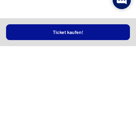
Ticket kaufen!
AKTION: 2. Tag frei - Jetzt buchen!
2 Tage Park + Hotel
ab 69€ pro Person
Nur samstags und sonntags