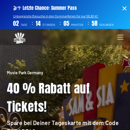
🎬🌴 Letzte Chance: Summer Pass
Unbegrenzte Besuche in den Sommerferien für nur 59,90 €!
:
:
:
02
14
05
57
TAGE
STUNDEN
MINUTEN
SEKUNDEN
Movie Park Germany
40 % Rabatt auf
Tickets!
Spare bei Deiner Tageskarte mit dem Code