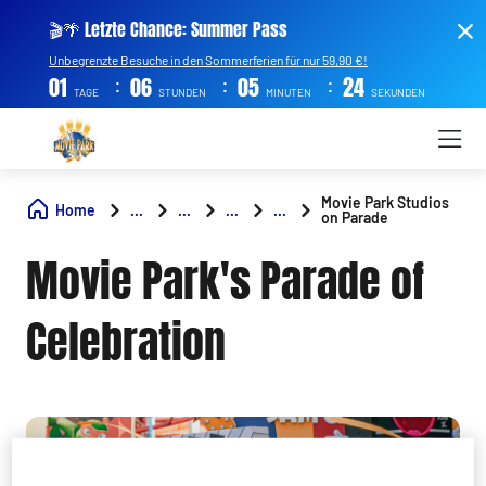
🎬🌴 Letzte Chance: Summer Pass
Unbegrenzte Besuche in den Sommerferien für nur 59,90 €!
:
:
:
01
06
05
23
TAGE
STUNDEN
MINUTEN
SEKUNDEN
Movie Park Studios
Home
...
...
...
...
on Parade
Movie Park's Parade of
Celebration