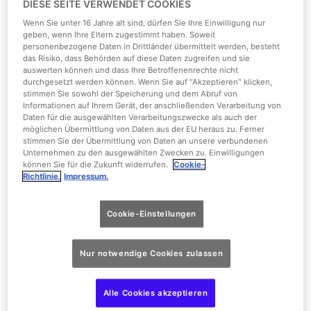
DIESE SEITE VERWENDET COOKIES
Wenn Sie unter 16 Jahre alt sind, dürfen Sie Ihre Einwilligung nur
geben, wenn Ihre Eltern zugestimmt haben. Soweit
personenbezogene Daten in Drittländer übermittelt werden, besteht
das Risiko, dass Behörden auf diese Daten zugreifen und sie
auswerten können und dass Ihre Betroffenenrechte nicht
durchgesetzt werden können. Wenn Sie auf "Akzeptieren" klicken,
stimmen Sie sowohl der Speicherung und dem Abruf von
Informationen auf Ihrem Gerät, der anschließenden Verarbeitung von
1/5
Daten für die ausgewählten Verarbeitungszwecke als auch der
möglichen Übermittlung von Daten aus der EU heraus zu. Ferner
stimmen Sie der Übermittlung von Daten an unsere verbundenen
Parade
Unternehmen zu den ausgewählten Zwecken zu. Einwilligungen
können Sie für die Zukunft widerrufen.
Cookie-
Richtlinie.
Impressum.
The Hollywood Street Set
Cookie-Einstellungen
Alle Besucher
Nur notwendige Cookies zulassen
Begleitung eines Erwachsenen erforderlich:
Bedingt barrierefrei
Alle Cookies akzeptieren