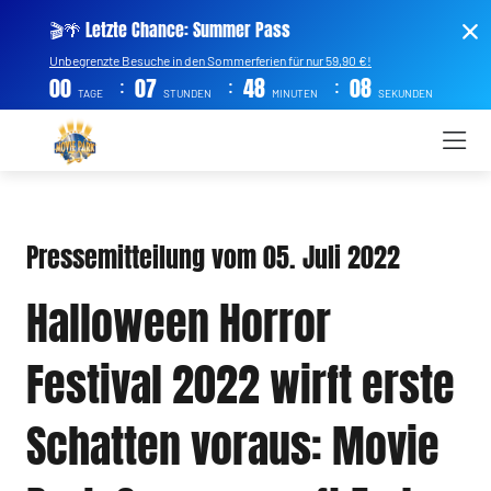
🎬🌴 Letzte Chance: Summer Pass
Unbegrenzte Besuche in den Sommerferien für nur 59,90 €!
:
:
:
00
07
48
07
TAGE
STUNDEN
MINUTEN
SEKUNDEN
Pressemitteilung vom 05. Juli 2022
Halloween Horror
Festival 2022 wirft erste
Schatten voraus: Movie