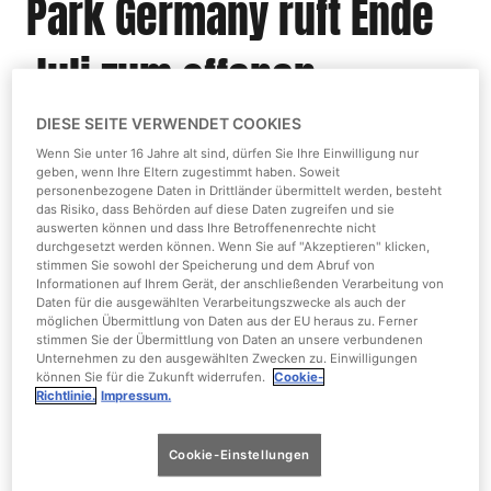
Park Germany ruft Ende
Juli zum offenen
Monster-Casting auf!
DIESE SEITE VERWENDET COOKIES
Wenn Sie unter 16 Jahre alt sind, dürfen Sie Ihre Einwilligung nur
geben, wenn Ihre Eltern zugestimmt haben. Soweit
personenbezogene Daten in Drittländer übermittelt werden, besteht
das Risiko, dass Behörden auf diese Daten zugreifen und sie
auswerten können und dass Ihre Betroffenenrechte nicht
durchgesetzt werden können. Wenn Sie auf "Akzeptieren" klicken,
stimmen Sie sowohl der Speicherung und dem Abruf von
Informationen auf Ihrem Gerät, der anschließenden Verarbeitung von
Daten für die ausgewählten Verarbeitungszwecke als auch der
möglichen Übermittlung von Daten aus der EU heraus zu. Ferner
stimmen Sie der Übermittlung von Daten an unsere verbundenen
Unternehmen zu den ausgewählten Zwecken zu. Einwilligungen
können Sie für die Zukunft widerrufen.
Cookie-
Ob wandelnder Zombie, blutrünstige Krankenschwester
Richtlinie.
Impressum.
oder irrer Kettensägemörder – wer sich für den
gruseligsten Job der Welt bereit fühlt, ist beim offenen
Cookie-Einstellungen
Casting zum Halloween Horror Festival 2022 im Movie
Park Germany genau richtig. Denn auch in diesem Jahr