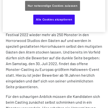
startet Deutschlands größter Film- und Freizeitpark
Nur notwendige Cookies zulassen
seinen „Monster-Aufruf“ für die Halloween-Zeit, die die
Parkbesucher vom 24. September bis 13. November an 27
Alle Cookies akzeptieren
ausgewählten Tagen in Angst und Schrecken versetzen
wird. Auch dieses Mal lauern beim Halloween Horror
Festival 2022 wieder mehr als 250 Monster in den
Horrorwood Studios den Gästen auf und werden in
speziell gestalteten Horrorhäusern selbst den mutigsten
Gästen den Atem stocken lassen. Und bereits im Vorfeld
dürfen sich die Bewerber auf die dunkle Seite begeben:
Am Samstag, den 30. Juli 2022, findet das offene
Monster-Casting zu Europas größtem Halloween-Event
statt. Hierzu ist jeder Bewerber ab 18 Jahren herzlich
eingeladen und darf sich von seiner unheimlichsten
Seite präsentieren.
Für den schaurigen Anblick müssen die Kandidaten sich
beim Casting zunächst selbst schminken und in ein
Monster verwandeln. Hier erhalten sie Unterstützung