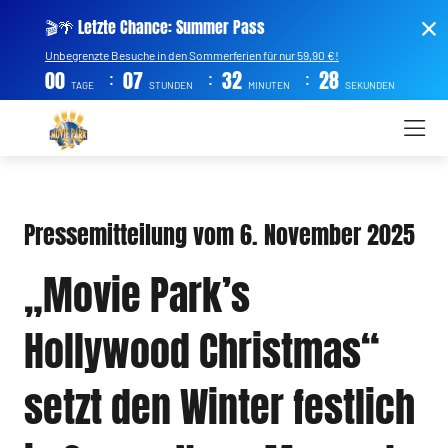
🎬🌴 Letzte Chance: Summer Pass
Unbegrenzte Besuche in den Sommerferien für nur 59,90 €!
:
:
:
00
07
32
28
TAGE
STUNDEN
MINUTEN
SEKUNDEN
Pressemitteilung vom 6. November 2025
„Movie Park’s
Hollywood Christmas“
setzt den Winter festlich