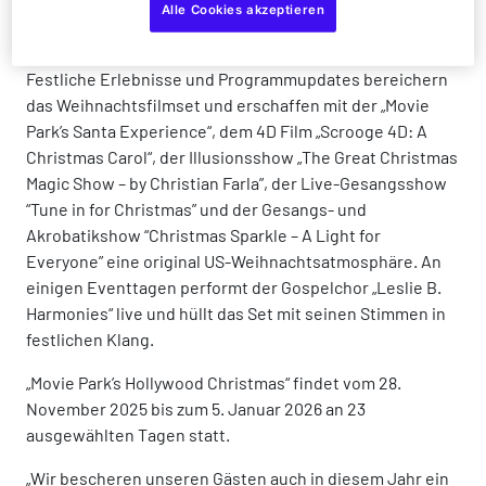
die Straßen von Deutschlands größtem Film- und
Alle Cookies akzeptieren
Freizeitpark!
Festliche Erlebnisse und Programmupdates bereichern
das Weihnachtsfilmset und erschaffen mit der „Movie
Park’s Santa Experience“, dem 4D Film „Scrooge 4D: A
Christmas Carol“, der Illusionsshow „The Great Christmas
Magic Show – by Christian Farla”, der Live-Gesangsshow
“Tune in for Christmas” und der Gesangs- und
Akrobatikshow “Christmas Sparkle – A Light for
Everyone” eine original US-Weihnachtsatmosphäre. An
einigen Eventtagen performt der Gospelchor „Leslie B.
Harmonies“ live und hüllt das Set mit seinen Stimmen in
festlichen Klang.
„Movie Park’s Hollywood Christmas“ findet vom 28.
November 2025 bis zum 5. Januar 2026 an 23
ausgewählten Tagen statt.
„Wir bescheren unseren Gästen auch in diesem Jahr ein