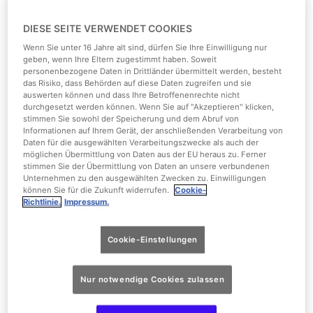
DIESE SEITE VERWENDET COOKIES
Wenn Sie unter 16 Jahre alt sind, dürfen Sie Ihre Einwilligung nur
geben, wenn Ihre Eltern zugestimmt haben. Soweit
personenbezogene Daten in Drittländer übermittelt werden, besteht
das Risiko, dass Behörden auf diese Daten zugreifen und sie
auswerten können und dass Ihre Betroffenenrechte nicht
durchgesetzt werden können. Wenn Sie auf "Akzeptieren" klicken,
stimmen Sie sowohl der Speicherung und dem Abruf von
Informationen auf Ihrem Gerät, der anschließenden Verarbeitung von
Daten für die ausgewählten Verarbeitungszwecke als auch der
möglichen Übermittlung von Daten aus der EU heraus zu. Ferner
stimmen Sie der Übermittlung von Daten an unsere verbundenen
Bottrop-Kirchhellen, 6. November 2025
Unternehmen zu den ausgewählten Zwecken zu. Einwilligungen
können Sie für die Zukunft widerrufen.
Cookie-
Wenn die Tage kälter werden und die Abende länger,
Richtlinie.
Impressum.
klopft die Weihnachtszeit allmählich an die Tore von Ho-
Ho-Hollywood. Die dritte Saison des Events „Movie Park’s
Cookie-Einstellungen
Hollywood Christmas“ läutet auch in diesem Jahr den
Winter ein und bietet ein unterhaltsames, festliches
Nur notwendige Cookies zulassen
Erlebnis für die ganze Familie. Neuer Weihnachtszauber
und neue Showmomente schweben in diesem Jahr über