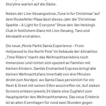
Storyline warten auf die Gäste.
Neben der Live-Gesangsshow „Tune in for Christmas“ auf
dem Rockefeller Plaza lässt dieses Jahr die “Christmas
Sparkle – A Light for Everyone” Show den Van Helsing’s
Club in festlichem Glanz mit Live-Gesang, Tanz und
Akrobatik erstrahlen.
Die neue „Movie Park’s Santa Experience – From
Hollywood to the North Pole“ im Gebäude der Attraktion
„Time Riders“ macht das Weihnachtserlebnis noch
immersiver und richtet sich speziell an Familien mit
kleinen Kindern. Santa’s Enchanted Express bringt alle
kleinen Weihnachtsfans innerhalb von drei Minuten
direkt zum Nordpol, wo Santa Claus persönlich für ein
Meet & Greet mit seinen Elfen anzutreffen ist. Auf sieben
Screens erleben jeweils 24 Gäste eine Zugfahrt zum
Hauptquartier des Weihnachtsmanns. Das neue Erlebnis
ist an allen Eventtagen für rund zwei Stunden gegen