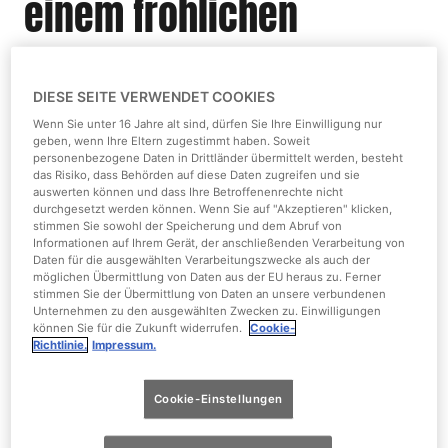
einem fröhlichen
Halloween-Erlebnis ein!
DIESE SEITE VERWENDET COOKIES
Wenn Sie unter 16 Jahre alt sind, dürfen Sie Ihre Einwilligung nur
Interaktive Show mit den bekannten
geben, wenn Ihre Eltern zugestimmt haben. Soweit
personenbezogene Daten in Drittländer übermittelt werden, besteht
Nickelodeon Figuren des Parks auf neuer
das Risiko, dass Behörden auf diese Daten zugreifen und sie
auswerten können und dass Ihre Betroffenenrechte nicht
Open Air Bühne
durchgesetzt werden können. Wenn Sie auf "Akzeptieren" klicken,
stimmen Sie sowohl der Speicherung und dem Abruf von
Informationen auf Ihrem Gerät, der anschließenden Verarbeitung von
Daten für die ausgewählten Verarbeitungszwecke als auch der
möglichen Übermittlung von Daten aus der EU heraus zu. Ferner
stimmen Sie der Übermittlung von Daten an unsere verbundenen
Unternehmen zu den ausgewählten Zwecken zu. Einwilligungen
können Sie für die Zukunft widerrufen.
Cookie-
Richtlinie.
Impressum.
Cookie-Einstellungen
Dieses Jahr ist noch mehr Trick und Treat für die