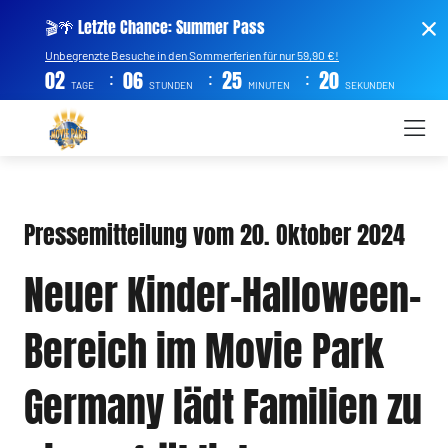
🎬🌴 Letzte Chance: Summer Pass
Unbegrenzte Besuche in den Sommerferien für nur 59,90 €!
:
:
:
02
06
25
20
TAGE
STUNDEN
MINUTEN
SEKUNDEN
Pressemitteilung vom 20. Oktober 2024
Neuer Kinder-Halloween-
Bereich im Movie Park
Germany lädt Familien zu