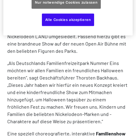
Nur notwendige Cookies zulassen
Halloween-Saison im Movie Park Germany geplant! Für
alle Familien, die Halloween von der fröhlichen Seite
Alle Cookies akzeptieren
erleben möchten, hat Deutschlands größter Film- und
Freizeitpark sein Kinder-Halloween neugestaltet und ins
Nickelodeon LAND umgesiedelt. Passend hierzu gibt es
eine brandneue Show auf der neuen Open Air Bühne mit
den beliebten Figuren des Parks.
„Als Deutschlands Familienfreizeitpark Nummer Eins
möchten wir allen Familien ein freundliches Halloween
bereiten“, sagt Geschäftsführer Thorsten Backhaus.
„Dieses Jahr haben wir hierfür ein neues Konzept kreiert
und eine kinderfreundliche Show zum Mitmachen
hinzugefügt, um Halloween tagsüber zu einem
fröhlichen Fest zu machen. Wir freuen uns, Kindern und
Familien die beliebten Nickelodeon-Marken und -
Charaktere auf diese Weise zu präsentieren.“
Eine speziell choreografierte, interaktive
Familienshow