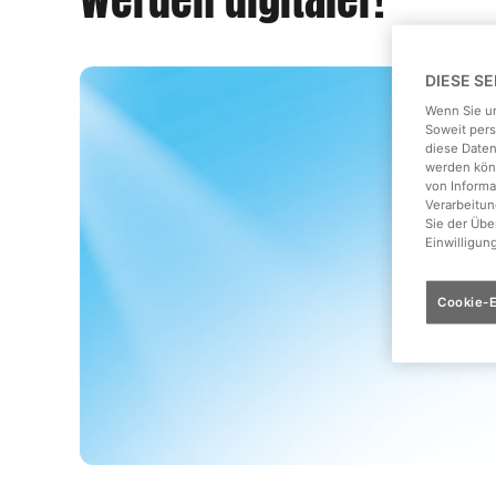
DIESE S
Wenn Sie un
Soweit pers
diese Daten
werden könn
von Informa
Verarbeitun
Sie der Üb
Einwilligun
Cookie-E