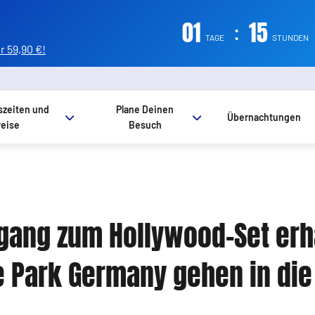
01
:
15
TAGE
STUNDEN
 59,90 €!
szeiten und
Plane Deinen
Übernachtungen
reise
Besuch
ugang zum Hollywood-Set erha
 Park Germany gehen in die