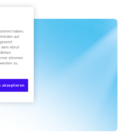
gestimmt haben.
Behörden auf
gesetzt
d dem Abruf
wählten
erner stimmen
wecken zu.
s akzeptieren