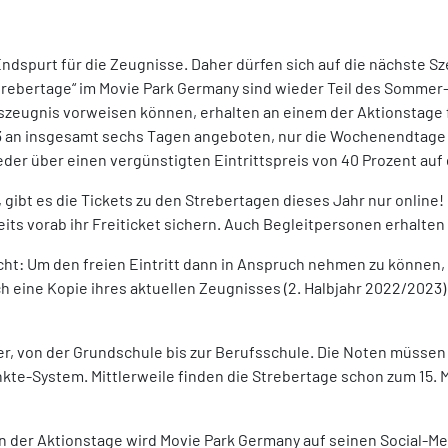
dspurt für die Zeugnisse. Daher dürfen sich auf die nächste Sz
trebertage“ im Movie Park Germany sind wieder Teil des Sommer-
eugnis vorweisen können, erhalten an einem der Aktionstage frei
023 an insgesamt sechs Tagen angeboten, nur die Wochenendtage
r über einen vergünstigten Eintrittspreis von 40 Prozent auf 
gibt es die Tickets zu den Strebertagen dieses Jahr nur online
s vorab ihr Freiticket sichern. Auch Begleitpersonen erhalten i
nicht: Um den freien Eintritt dann in Anspruch nehmen zu könne
ch eine Kopie ihres aktuellen Zeugnisses (2. Halbjahr 2022/2023)
üler, von der Grundschule bis zur Berufsschule. Die Noten müsse
kte-System. Mittlerweile finden die Strebertage schon zum 15. M
 der Aktionstage wird Movie Park Germany auf seinen Social-M