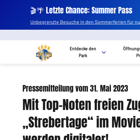
🎬🌴 Letzte Chance: Summer Pass
Unbegrenzte Besuche in den Sommerferien für nur
Entdecke den
Öffnung
Park
P
Pressemitteilung vom 31. Mai 2023
Mit Top-Noten freien Z
„Strebertage“ im Movie
werden digitaler!