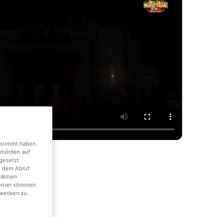
gestimmt haben.
Behörden auf
gesetzt
d dem Abruf
wählten
erner stimmen
wecken zu.