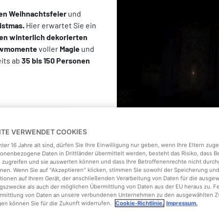
n Weihnachtsfeier
und
istmas.
Hier erwartet Sie ein
en winterlich dekorierten
wmomente
voller
Magie
und
its ab
35 bis 150 Personen
EITE VERWENDET COOKIES
ter 16 Jahre alt sind, dürfen Sie Ihre Einwilligung nur geben, wenn Ihre Eltern zu
onenbezogene Daten in Drittländer übermittelt werden, besteht das Risiko, dass 
 zugreifen und sie auswerten können und dass Ihre Betroffenenrechte nicht durch
en. Wenn Sie auf "Akzeptieren" klicken, stimmen Sie sowohl der Speicherung un
tionen auf Ihrem Gerät, der anschließenden Verarbeitung von Daten für die ausge
gszwecke als auch der möglichen Übermittlung von Daten aus der EU heraus zu. F
ermittlung von Daten an unsere verbundenen Unternehmen zu den ausgewählten Z
gen können Sie für die Zukunft widerrufen.
Cookie-Richtlinie.
Impressum.