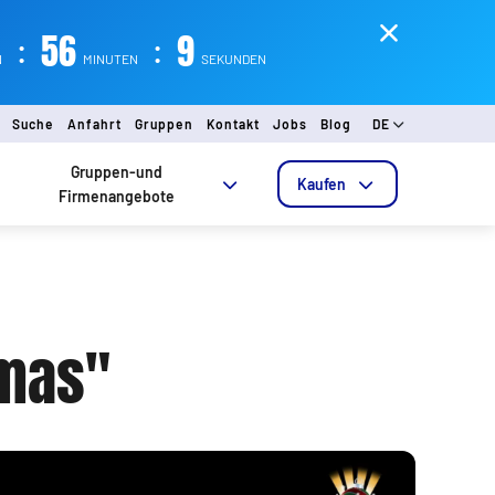
:
56
:
08
MINUTEN
SEKUNDEN
Suche
Anfahrt
Gruppen
Kontakt
Jobs
Blog
DE
Gruppen-und
Kaufen
Firmenangebote
tmas"