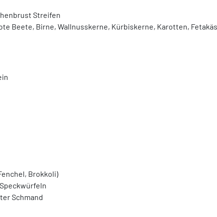
chenbrust Streifen
rote Beete, Birne, Wallnusskerne, Kürbiskerne, Karotten, Fetak
ein
Fenchel, Brokkoli)
 Speckwürfeln
uter Schmand