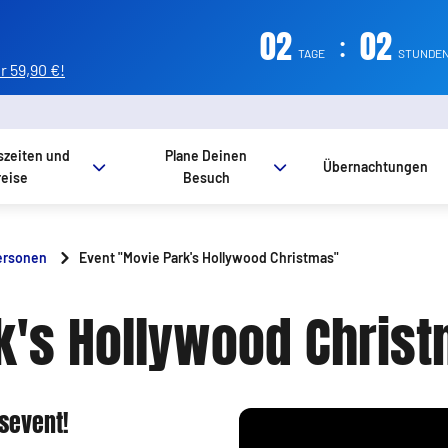
02
:
02
TAGE
STUNDEN
 59,90 €!
szeiten und
Plane Deinen
Übernachtungen
reise
Besuch
ersonen
Event "Movie Park's Hollywood Christmas"
k's Hollywood Chris
sevent!