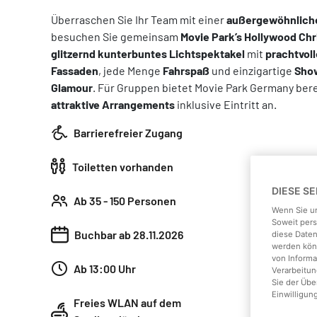
Überraschen Sie Ihr Team mit einer
außergewöhnliche
besuchen Sie gemeinsam
Movie Park’s Hollywood Chr
glitzernd kunterbuntes Lichtspektakel
mit
prachtvoll
Fassaden
, jede Menge
Fahrspaß
und einzigartige
Sho
Glamour
. Für Gruppen bietet Movie Park Germany bere
attraktive Arrangements
inklusive Eintritt an.
Barrierefreier Zugang
Toiletten vorhanden
DIESE S
Ab 35 - 150 Personen
Wenn Sie un
Soweit pers
Buchbar ab 28.11.2026
diese Daten
werden könn
von Informa
Ab 13:00 Uhr
Verarbeitun
Sie der Üb
Einwilligun
Freies WLAN auf dem