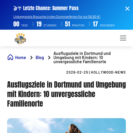
🎬🌴 Letzte Chance: Summer Pass
Unbegrenzte Besuche in den Sommerferien für nur 59,90 €!
:
:
:
00
19
51
16
TAGE
STUNDEN
MINUTEN
SEKUNDEN
Ausflugsziele in Dortmund und
Home
Blog
Umgebung mit Kindern: 10
unvergessliche Familienorte
2026-02-25
|
HOLLYWOOD-NEWS
Ausflugsziele in Dortmund und Umgebung
mit Kindern: 10 unvergessliche
Familienorte