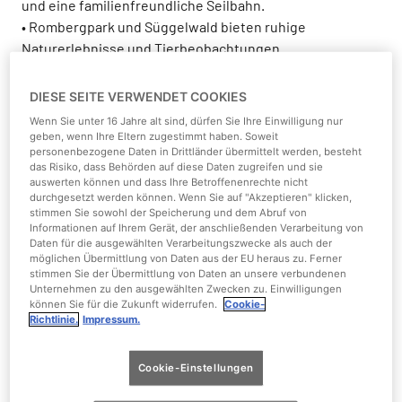
und eine familienfreundliche Seilbahn.
• Rombergpark und Süggelwald bieten ruhige
Naturerlebnisse und Tierbeobachtungen.
Bergbau-Geschichte zum Anfassen
:
DIESE SEITE VERWENDET COOKIES
• Die Zeche Zollern vermittelt Industriekultur
Wenn Sie unter 16 Jahre alt sind, dürfen Sie Ihre Einwilligung nur
anschaulich und kindgerecht.
geben, wenn Ihre Eltern zugestimmt haben. Soweit
• Spielplatz Zeche Gneisenau und Bergbau-Erlebnispfad
personenbezogene Daten in Drittländer übermittelt werden, besteht
das Risiko, dass Behörden auf diese Daten zugreifen und sie
verbinden Bewegung mit Lernen.
auswerten können und dass Ihre Betroffenenrechte nicht
durchgesetzt werden können. Wenn Sie auf "Akzeptieren" klicken,
Kreative Erlebnisse und besondere Orte
:
stimmen Sie sowohl der Speicherung und dem Abruf von
• Street Art im Unionsviertel zeigt Dortmunds kreative
Informationen auf Ihrem Gerät, der anschließenden Verarbeitung von
Daten für die ausgewählten Verarbeitungszwecke als auch der
Seite und spricht besonders ältere Kinder an.
möglichen Übermittlung von Daten aus der EU heraus zu. Ferner
stimmen Sie der Übermittlung von Daten an unsere verbundenen
Movie Park Germany –
Unternehmen zu den ausgewählten Zwecken zu. Einwilligungen
können Sie für die Zukunft widerrufen.
Cookie-
Hollywood-Action für die ganze
Richtlinie.
Impressum.
Familie
Cookie-Einstellungen