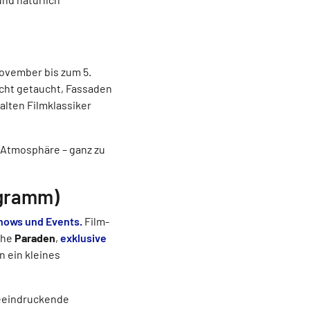
November bis zum 5.
cht getaucht, Fassaden
alten Filmklassiker
Atmosphäre – ganz zu
ogramm)
hows und Events.
Film-
che
Paraden
,
exklusive
 ein kleines
beeindruckende