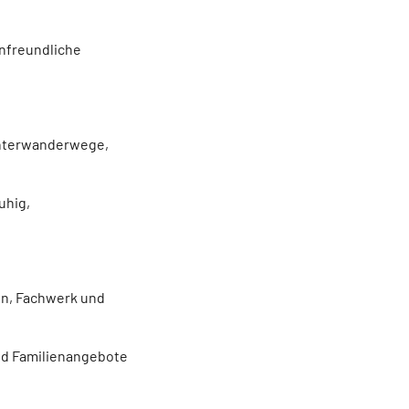
nfreundliche
Winterwanderwege,
uhig,
en, Fachwerk und
und Familienangebote