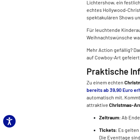
Lichtershow, ein festli
echtes Hollywood-Christ
spektakulären Shows un
Für leuchtende Kindera
Weihnachtswünsche wahr,
Mehr Action gefällig? Da
auf Cowboy-Art gefeiert
Praktische In
Zu einem echten
Christ
bereits ab 39,90 Euro er
automatisch mit. Kommt 
attraktive
Christmas-A
Zeitraum
: Ab End
Tickets
: Es gelten
Die Eventtage sind