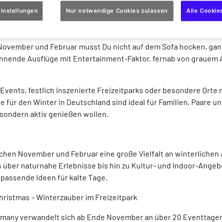
instellungen
Nur notwendige Cookies zulassen
Alle Cookie
ter – denn auch in der kältesten Jahreszeit wird Deutschland zu
November und Februar musst Du nicht auf dem Sofa hocken, ganz 
pannende Ausflüge mit Entertainment-Faktor, fernab von grauem 
Events, festlich inszenierte Freizeitparks oder besondere Orte 
e für den Winter in Deutschland sind ideal für Familien, Paare un
 sondern aktiv genießen wollen.
chen November und Februar eine große Vielfalt an winterlichen 
 über naturnahe Erlebnisse bis hin zu Kultur- und Indoor-Angeb
 passende Ideen für kalte Tage.
hristmas – Winterzauber im Freizeitpark
rmany verwandelt sich ab Ende November an über 20 Eventtagen 