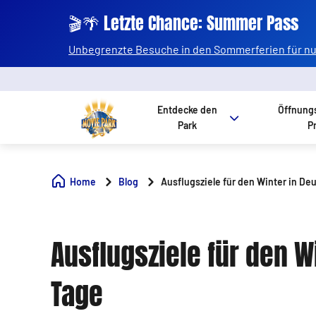
🎬🌴 Letzte Chance: Summer Pass
Unbegrenzte Besuche in den Sommerferien für nur
Entdecke den
Öffnung
Park
P
Home
Blog
Ausflugsziele für den Winter in De
Ausflugsziele für den W
Tage