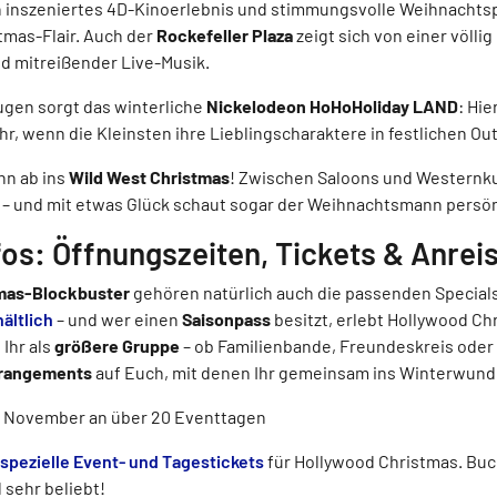
ch inszeniertes 4D-Kinoerlebnis und stimmungsvolle Weihnachts
mas-Flair. Auch der
Rockefeller Plaza
zeigt sich von einer völlig
d mitreißender Live-Musik.
ugen sorgt das winterliche
Nickelodeon HoHoHoliday LAND
: Hi
 wenn die Kleinsten ihre Lieblingscharaktere in festlichen Outf
nn ab ins
Wild West Christmas
! Zwischen Saloons und Westernk
 – und mit etwas Glück schaut sogar der Weihnachtsmann persön
fos: Öffnungszeiten, Tickets & Anrei
mas-Blockbuster
gehören natürlich auch die passenden Special
hältlich
– und wer einen
Saisonpass
besitzt, erlebt Hollywood Ch
Ihr als
größere Gruppe
– ob Familienbande, Freundeskreis oder
rrangements
auf Euch, mit denen Ihr gemeinsam ins Winterwunde
e November an über 20 Eventtagen
spezielle Event- und Tagestickets
für Hollywood Christmas. Buc
 sehr beliebt!