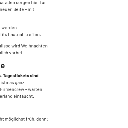
paraden sorgen hier für
 neuen Seite – mit
er werden
its hautnah treffen.
ulisse wird Weihnachten
lich vorbei.
se
s.
Tagestickets sind
ristmas ganz
 Firmencrew – warten
rland eintaucht.
ht möglichst früh, denn: