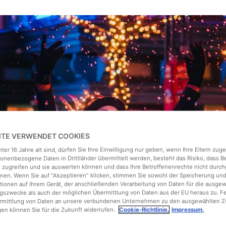
EITE VERWENDET COOKIES
ter 16 Jahre alt sind, dürfen Sie Ihre Einwilligung nur geben, wenn Ihre Eltern zu
onenbezogene Daten in Drittländer übermittelt werden, besteht das Risiko, dass 
 zugreifen und sie auswerten können und dass Ihre Betroffenenrechte nicht durch
en. Wenn Sie auf "Akzeptieren" klicken, stimmen Sie sowohl der Speicherung un
tionen auf Ihrem Gerät, der anschließenden Verarbeitung von Daten für die ausge
gszwecke als auch der möglichen Übermittlung von Daten aus der EU heraus zu. F
ermittlung von Daten an unsere verbundenen Unternehmen zu den ausgewählten Z
gen können Sie für die Zukunft widerrufen.
Cookie-Richtlinie.
Impressum.