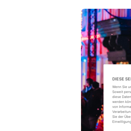
DIESE S
Wenn Sie un
Soweit pers
diese Daten
werden könn
von Informa
Verarbeitun
Sie der Üb
Einwilligun