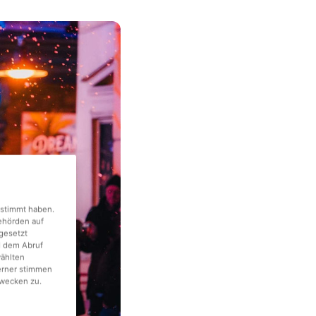
gestimmt haben.
Behörden auf
gesetzt
d dem Abruf
wählten
erner stimmen
wecken zu.