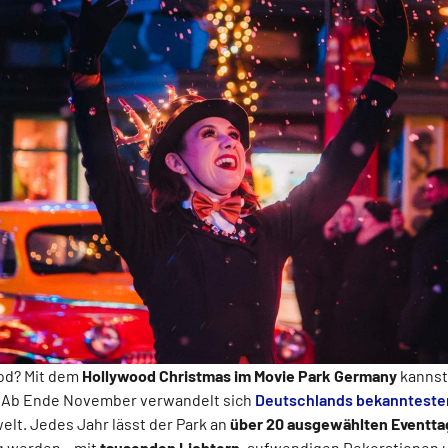
od? Mit dem
Hollywood Christmas im Movie Park Germany
kannst
! Ab Ende November verwandelt sich
Deutschlands bekanntester 
welt. Jedes Jahr lässt der Park an
über 20 ausgewählten Eventt
g werden – mit
tausenden Lichtern
, aufwendigen Dekorationen u