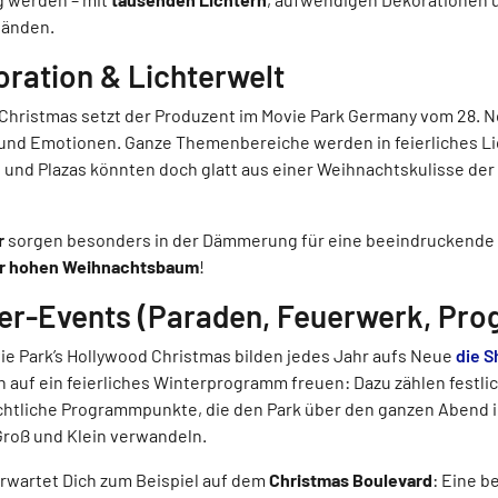
tänden.
oration & Lichterwelt
 Christmas setzt der Produzent im Movie Park Germany vom 28. 
 und Emotionen. Ganze Themenbereiche werden in feierliches Li
n und Plazas könnten doch glatt aus einer Weihnachtskulisse der 
r
sorgen besonders in der Dämmerung für eine beeindruckende 
r hohen Weihnachtsbaum
!
er-Events (Paraden, Feuerwerk, Pr
ie Park’s Hollywood Christmas bilden jedes Jahr aufs Neue
die S
h auf ein feierliches Winterprogramm freuen: Dazu zählen festli
htliche Programmpunkte, die den Park über den ganzen Abend in
Groß und Klein verwandeln.
rwartet Dich zum Beispiel auf dem
Christmas Boulevard
: Eine 