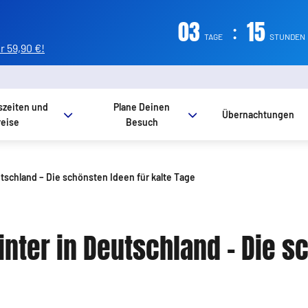
03
:
15
TAGE
STUNDEN
 59,90 €!
szeiten und
Plane Deinen
Übernachtungen
reise
Besuch
utschland – Die schönsten Ideen für kalte Tage
inter in Deutschland – Die s