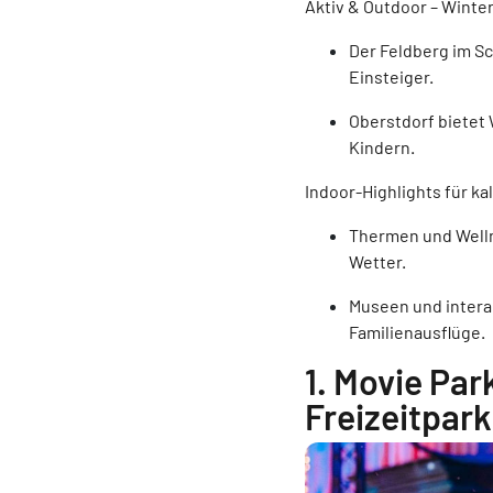
Aktiv & Outdoor – Winte
Der Feldberg im S
Einsteiger.
Oberstdorf bietet
Kindern.
Indoor-Highlights für ka
Thermen und Welln
Wetter.
Museen und intera
Familienausflüge.
1. Movie Pa
Freizeitpark