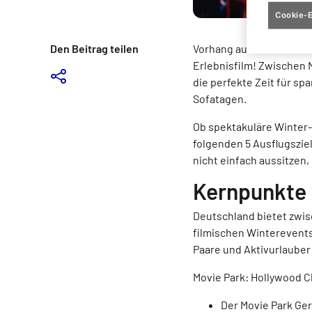
Cookie-E
Den Beitrag teilen
Vorhang auf für den Win
Erlebnisfilm! Zwischen 
die perfekte Zeit für s
Sofatagen.
Ob spektakuläre Winter-
folgenden 5 Ausflugsziel
nicht einfach aussitzen,
Kernpunkte
Deutschland bietet zwis
filmischen Winterevents
Paare und Aktivurlauber
Movie Park: Hollywood C
Der Movie Park Ge