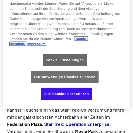
durchgesetzt werden können. Wenn Sie auf "Akzeptieren" klicken,
Sei ein Filmstar im Movie Park Germany
stimmen Sie sowohl der Speicherung und dem Abruf von
Informationen auf Ihrem Gerät, der anschließenden Verarbeitung von
Daten für die ausgewählten Verarbeitungszwecke als auch der
Der
Movie Park
(Nordrhein-Westfalen) liegt ganz in der
möglichen Übermittlung von Daten aus der EU heraus zu. Ferner
stimmen Sie der Übermittlung von Daten an unsere verbundenen
Nähe von Dortmund und ist der perfekte Ort für einen
Unternehmen zu den ausgewählten Zwecken zu. Einwilligungen
Tag voller Spaß und Abenteuer für die ganze Familie.
können Sie für die Zukunft widerrufen.
Cookie-
Richtlinie.
Impressum.
Deutschlands größter Film-Themenpark bietet mehr als
40 einzigartige Attraktionen in sieben
Themenbereichen
, die dich an die Schauplätze deiner
Cookie-Einstellungen
Lieblingsfilme versetzen. Genieße am
Santa Monica Pier
den kalifornischen Lebensstil und einen der
Nur notwendige Cookies zulassen
Hauptschauplätze vieler deiner Lieblingsfilme: einen
Vergnügungspark am Meer, wo du mit dem
Crazy Surfer
Alle Cookies akzeptieren
fahren oder auf dem 20 Meter hohen
Santa Monica Wheel
einen atemberaubenden Blick in den Himmel genießen
kannst. Tauche ein in das Star Trek-Universum und fahre
mit der galaktischsten Achterbahn aller Zeiten im
Federation Plaza
:
Star Trek: Operation Enterprise
.
Vergiss nicht, eine der Shows im
Movie Park
zu besuchen