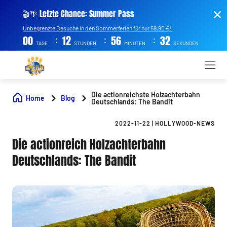
🎬🌴 Letzte Chance: Summer Pass
Unbegrenzte Besuche in den Sommerferien für nur 59,90 €!
:
:
:
00
12
56
32
TAGE
STUNDEN
MINUTEN
SEKUNDEN
Die actionreichste Holzachterbahn
Home
Blog
Deutschlands: The Bandit
2022-11-22
|
HOLLYWOOD-NEWS
Die actionreich Holzachterbahn
Deutschlands: The Bandit