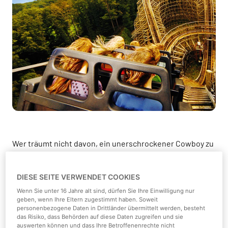
Wer träumt nicht davon, ein unerschrockener Cowboy zu
sein und unvergleichliche Abenteuer im amerikanischen
Wilden Westen zu erleben? Liebst du Achterbahnen und
DIESE SEITE VERWENDET COOKIES
Adrenalinschübe? Dann ist heute dein Glückstag, denn
Wenn Sie unter 16 Jahre alt sind, dürfen Sie Ihre Einwilligung nur
The Bandit
, Deutschlands actionreichste
geben, wenn Ihre Eltern zugestimmt haben. Soweit
Holzachterbahn
, wartet im
Movie Park Germany
auf dich!
personenbezogene Daten in Drittländer übermittelt werden, besteht
das Risiko, dass Behörden auf diese Daten zugreifen und sie
auswerten können und dass Ihre Betroffenenrechte nicht