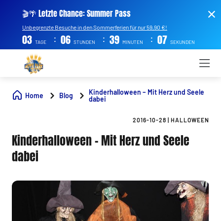
🎬🌴 Letzte Chance: Summer Pass
Unbegrenzte Besuche in den Sommerferien für nur 59,90 €!
:
:
:
03
06
39
06
TAGE
STUNDEN
MINUTEN
SEKUNDEN
Kinderhalloween – Mit Herz und Seele
Home
Blog
dabei
2016-10-28
|
HALLOWEEN
Kinderhalloween – Mit Herz und Seele
dabei