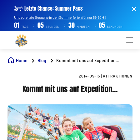
🎬🌴 Letzte Chance: Summer Pass
Unbegrenzte Besuche in den Sommerferien für nur 59,90 €!
:
:
:
01
05
30
05
TAGE
STUNDEN
MINUTEN
SEKUNDEN
Home
Blog
Kommt mit uns auf Expedition...
2014-05-15
|
ATTRAKTIONEN
Kommt mit uns auf Expedition...