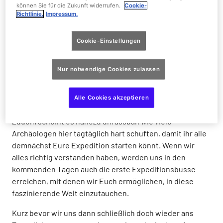
können Sie für die Zukunft widerrufen.
Cookie-
Zum Glück haben wir uns heute zu zweit dieser
Richtlinie.
Impressum.
Herausforderung gestellt, sodass wir uns gegenseitig
fleißig Mut zusprechen können.
Cookie-Einstellungen
Vorbei geht es nun an meterhohen Felsen und durch
dunkle Grotten, bis wir in einem Raum ankommen, der
Nur notwendige Cookies zulassen
uns wahrlich beeindruckt. Tatsächlich scheint tief unter
der Erde ein ganzer Tempelraum nahezu unversehrt
Alle Cookies akzeptieren
erhalten geblieben zu sein. Uns stockt der Atem…
Zudem scheint es nahezu unfassbar, wie viele
Archäologen hier tagtäglich hart schuften, damit ihr alle
demnächst Eure Expedition starten könnt. Wenn wir
alles richtig verstanden haben, werden uns in den
kommenden Tagen auch die erste Expeditionsbusse
erreichen, mit denen wir Euch ermöglichen, in diese
faszinierende Welt einzutauchen.
Kurz bevor wir uns dann schließlich doch wieder ans