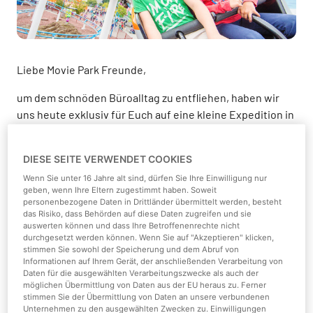
Liebe Movie Park Freunde,
um dem schnöden Büroalltag zu entfliehen, haben wir
uns heute exklusiv für Euch auf eine kleine Expedition in
unbekannte Welten begeben. Nachdem uns dieser
widerliche Regen schon von Kopf bis Fuß durchnässt
DIESE SEITE VERWENDET COOKIES
hatte, wartete ein reines Schlammbad darauf, uns
Wenn Sie unter 16 Jahre alt sind, dürfen Sie Ihre Einwilligung nur
endgültig den Rest zu geben ;-) Naja, wir sind ja hart im
geben, wenn Ihre Eltern zugestimmt haben. Soweit
Nehmen und stürzen uns folglich ins Abenteuer…
personenbezogene Daten in Drittländer übermittelt werden, besteht
das Risiko, dass Behörden auf diese Daten zugreifen und sie
Nur wenig später ist dann auch der ganze Ärger
auswerten können und dass Ihre Betroffenenrechte nicht
durchgesetzt werden können. Wenn Sie auf "Akzeptieren" klicken,
vergessen und wir sind erstaunt, wie weit unser
stimmen Sie sowohl der Speicherung und dem Abruf von
Archäologen-Team um Dr. Carter schon vorgestoßen ist.
Informationen auf Ihrem Gerät, der anschließenden Verarbeitung von
Daten für die ausgewählten Verarbeitungszwecke als auch der
Tatsächlich sind bereits ganze Skelette freigelegt
möglichen Übermittlung von Daten aus der EU heraus zu. Ferner
worden. Uns schaudert es bereits beim Anblick der
stimmen Sie der Übermittlung von Daten an unsere verbundenen
Knochen dieser Urzeitmonster. Die sind ja riesig groß.
Unternehmen zu den ausgewählten Zwecken zu. Einwilligungen