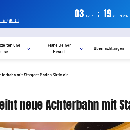
03
:
19
TAGE
STUNDEN
 59,90 €!
szeiten und
Plane Deinen
Übernachtungen
reise
Besuch
erbahn mit Stargast Marina Sirtis ein
ht neue Achterbahn mit Sta