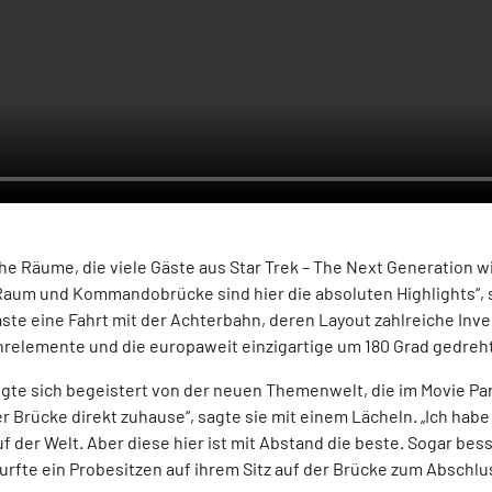
he Räume, die viele Gäste aus Star Trek – The Next Generation 
Raum und Kommandobrücke sind hier die absoluten Highlights“,
äste eine Fahrt mit der Achterbahn, deren Layout zahlreiche Inv
elemente und die europaweit einzigartige um 180 Grad gedrehte
zeigte sich begeistert von der neuen Themenwelt, die im Movie 
der Brücke direkt zuhause“, sagte sie mit einem Lächeln. „Ich habe
 der Welt. Aber diese hier ist mit Abstand die beste. Sogar besse
durfte ein Probesitzen auf ihrem Sitz auf der Brücke zum Abschlus