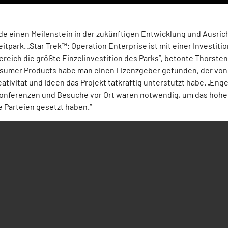
de einen Meilenstein in der zukünftigen Entwicklung und Ausri
itpark. „Star Trek™: Operation Enterprise ist mit einer Investi
ereich die größte Einzelinvestition des Parks“, betonte Thorste
sumer Products habe man einen Lizenzgeber gefunden, der von
ativität und Ideen das Projekt tatkräftig unterstützt habe. „En
onferenzen und Besuche vor Ort waren notwendig, um das hohe 
e Parteien gesetzt haben.“