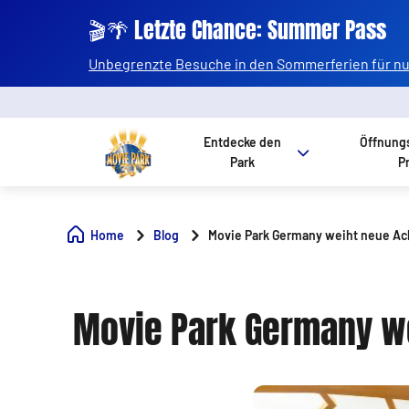
🎬🌴 Letzte Chance: Summer Pass
Unbegrenzte Besuche in den Sommerferien für nur
Entdecke den
Öffnung
Park
P
Home
Blog
Movie Park Germany weiht neue Acht
Movie Park Germany wei