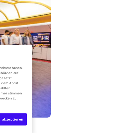
gestimmt haben.
Behörden auf
gesetzt
d dem Abruf
wählten
erner stimmen
wecken zu.
s akzeptieren