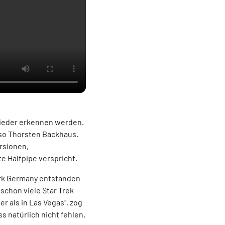
wieder erkennen werden.
 so Thorsten Backhaus.
ersionen,
 Halfpipe verspricht.
Park Germany entstanden
 schon viele Star Trek
r als in Las Vegas“, zog
s natürlich nicht fehlen.