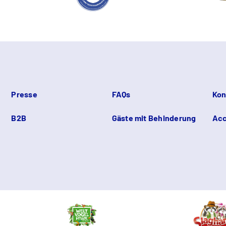
Presse
FAQs
Kon
B2B
Gäste mit Behinderung
Acc