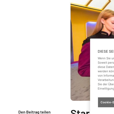
DIESE S
Wenn Sie un
Soweit pers
diese Daten
werden könn
von Informa
Verarbeitun
Sie der Üb
Einwilligun
Cookie-E
Star Trek
Den Beitrag teilen