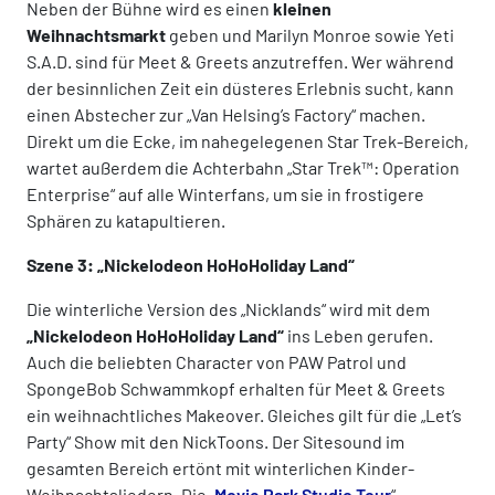
Neben der Bühne wird es einen
kleinen
Weihnachtsmarkt
geben und Marilyn Monroe sowie Yeti
S.A.D. sind für Meet & Greets anzutreffen. Wer während
der besinnlichen Zeit ein düsteres Erlebnis sucht, kann
einen Abstecher zur „Van Helsing’s Factory“ machen.
Direkt um die Ecke, im nahegelegenen Star Trek-Bereich,
wartet außerdem die Achterbahn „Star Trek™: Operation
Enterprise“ auf alle Winterfans, um sie in frostigere
Sphären zu katapultieren.
Szene 3: „Nickelodeon HoHoHoliday Land“
Die winterliche Version des „Nicklands“ wird mit dem
„Nickelodeon HoHoHoliday Land“
ins Leben gerufen.
Auch die beliebten Character von PAW Patrol und
SpongeBob Schwammkopf erhalten für Meet & Greets
ein weihnachtliches Makeover. Gleiches gilt für die „Let’s
Party“ Show mit den NickToons. Der Sitesound im
gesamten Bereich ertönt mit winterlichen Kinder-
Weihnachtsliedern. Die „
Movie Park Studio Tour
“