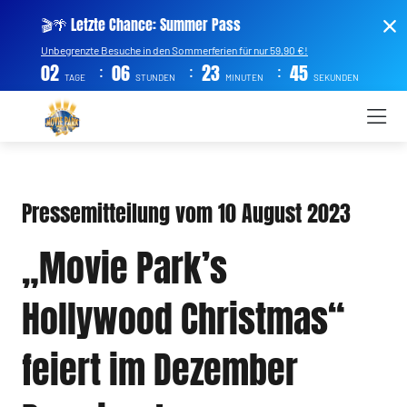
🎬🌴 Letzte Chance: Summer Pass
Unbegrenzte Besuche in den Sommerferien für nur 59,90 €!
:
:
:
02
06
23
44
TAGE
STUNDEN
MINUTEN
SEKUNDEN
Pressemitteilung vom 10 August 2023
„Movie Park’s
Hollywood Christmas“
feiert im Dezember