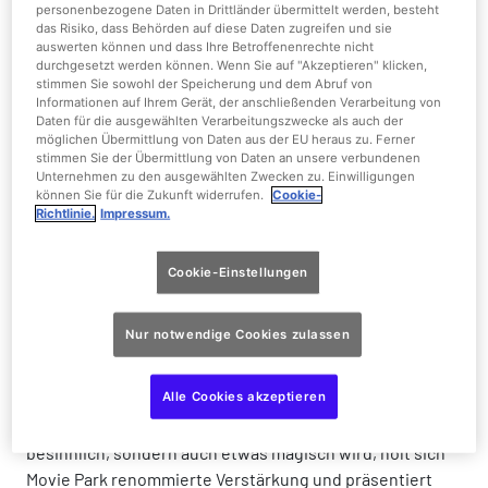
Tagen ein festliches, amerikanisches
personenbezogene Daten in Drittländer übermittelt werden, besteht
das Risiko, dass Behörden auf diese Daten zugreifen und sie
Weihnachtsprogramm, das sich für alle Generationen
auswerten können und dass Ihre Betroffenenrechte nicht
eignet.
durchgesetzt werden können. Wenn Sie auf "Akzeptieren" klicken,
stimmen Sie sowohl der Speicherung und dem Abruf von
„Ein Winter-Event im Movie Park stand schon lange auf
Informationen auf Ihrem Gerät, der anschließenden Verarbeitung von
Daten für die ausgewählten Verarbeitungszwecke als auch der
dem Wunschzettel unserer Gäste. Jetzt können sie bei
möglichen Übermittlung von Daten aus der EU heraus zu. Ferner
uns in ihren eigenen Weihnachtsfilm eintauchen!“, sagt
stimmen Sie der Übermittlung von Daten an unsere verbundenen
Unternehmen zu den ausgewählten Zwecken zu. Einwilligungen
Geschäftsführer Thorsten Backhaus. „Wir freuen uns auf
können Sie für die Zukunft widerrufen.
Cookie-
ein ‚Big American Christmas‘, das nicht nur leuchtend-
Richtlinie.
Impressum.
bunt, sondern vor allem unterhaltsam wird. Der Winter-
Drehplan steht, die Planungen hinter den Kulissen laufen
Cookie-Einstellungen
bereits jetzt.“
Nur notwendige Cookies zulassen
Winterliches Entertainment und Shows
Alle Cookies akzeptieren
Damit das weihnachtliche Hollywood nicht nur
besinnlich, sondern auch etwas magisch wird, holt sich
Movie Park renommierte Verstärkung und präsentiert