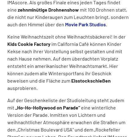
IMAscore. Als großes Finale eines jeden Tages findet
eine
zehnminütige Drohnenshow
mit 100 Drohnen statt,
die nicht nur Kinderaugen zum Leuchten bringt, sondern
auch den Himmel über den
Movie Park Studios
.
Keine Weihnachtszeit ohne Weihnachtsbäckerei! In der
Kids Cookie Factory
im California Café können Kinder
Kekse nach ihrer Vorstellung selbst gestalten und mit
nach Hause nehmen. Auf dem überdachten Vorplatz
entsteht ein amerikanischer Weihnachtsmarkt. Hier
können zudem alle Wintersportfans ihr Geschick
beweisen und die Fläche zum
Eisstockschießen
ausprobieren.
Auf der Geschenkeliste der Studioleitung steht zudem
mit
„Ho-Ho-Hollywood on Parade“
eine winterliche
Version der Parade. Inmitten von Lichtern und
weihnachtlicher Atmosphäre erwachen die Straßen um
den „Christmas Boulevard USA“ und dem „Rockefeller
Plaza“ zu neuem Leben. Den Soundtrack liefert IMAscore.