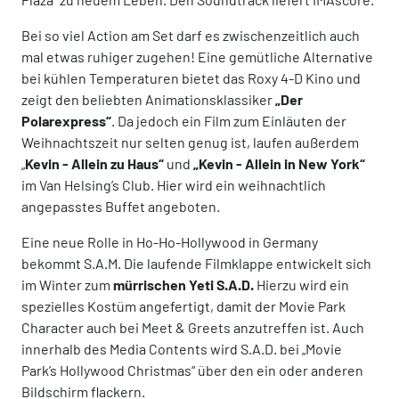
Bei so viel Action am Set darf es zwischenzeitlich auch
mal etwas ruhiger zugehen! Eine gemütliche Alternative
bei kühlen Temperaturen bietet das Roxy 4-D Kino und
zeigt den beliebten Animationsklassiker
„Der
Polarexpress“
. Da jedoch ein Film zum Einläuten der
Weihnachtszeit nur selten genug ist, laufen außerdem
„
Kevin - Allein zu Haus“
und
„Kevin - Allein in New York“
im Van Helsing’s Club. Hier wird ein weihnachtlich
angepasstes Buffet angeboten.
Eine neue Rolle in Ho-Ho-Hollywood in Germany
bekommt S.A.M. Die laufende Filmklappe entwickelt sich
im Winter zum
mürrischen Yeti S.A.D.
Hierzu wird ein
spezielles Kostüm angefertigt, damit der Movie Park
Character auch bei Meet & Greets anzutreffen ist. Auch
innerhalb des Media Contents wird S.A.D. bei „Movie
Park’s Hollywood Christmas“ über den ein oder anderen
Bildschirm flackern.