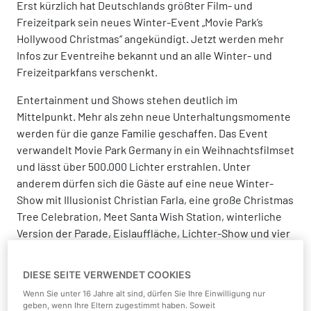
Erst kürzlich hat Deutschlands größter Film- und
Freizeitpark sein neues Winter-Event „Movie Park’s
Hollywood Christmas“ angekündigt. Jetzt werden mehr
Infos zur Eventreihe bekannt und an alle Winter- und
Freizeitparkfans verschenkt.
Entertainment und Shows stehen deutlich im
Mittelpunkt. Mehr als zehn neue Unterhaltungsmomente
werden für die ganze Familie geschaffen. Das Event
verwandelt Movie Park Germany in ein Weihnachtsfilmset
und lässt über 500.000 Lichter erstrahlen. Unter
anderem dürfen sich die Gäste auf eine neue Winter-
Show mit Illusionist Christian Farla, eine große Christmas
Tree Celebration, Meet Santa Wish Station, winterliche
Version der Parade, Eislauffläche, Lichter-Show und vier
weihnachtlich gestaltete Themenbereiche mit einigen
Extras freuen. Auch die Action auf den Attraktionen
DIESE SEITE VERWENDET COOKIES
kommt nicht zu kurz. Vom 1. Dezember 2023 bis zum 7.
Wenn Sie unter 16 Jahre alt sind, dürfen Sie Ihre Einwilligung nur
Januar 2024 schafft Movie Park an 24 ausgewählten
geben, wenn Ihre Eltern zugestimmt haben. Soweit