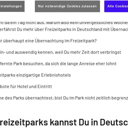
für eine Übernachtung in einem 
instellungen
Nur notwendige Cookies zulassen
Alle Cookie
 unzählige Freizeitparks, die jedes Jahr mit neuen Attraktione
icht da ein Tag nicht aus. Warum also kein unvergessliches Woch
erfährst Du mehr über Freizeitparks in Deutschland mit Überna
Dir überhaupt eine Übernachtung im Freizeitpark?
 in- und auswendig kennen, weil Du mehr Zeit dort verbringst
fernte Park besuchen, da sich die lange Anreise eher lohnt
zeitparks einzigartige Erlebnishotels
bote für Hotel und Eintritt
e des Parks übernachtest, bist Du im Park nicht zeitlich begrenz
reizeitparks kannst Du in Deuts