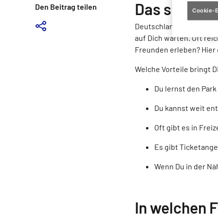
Das spricht 
Den Beitrag teilen
Cookie-E
Deutschlandweit gibt es
auf Dich warten. Oft re
Freunden erleben? Hier 
Welche Vorteile bringt 
Du lernst den Park
Du kannst weit ent
Oft gibt es in Frei
Es gibt Ticketange
Wenn Du in der Näh
In welchen F