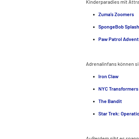
Kinderparadies mit Attr
Zuma’s Zoomers
SpongeBob Splash
Paw Patrol Advent
Adrenalinfans können si
Iron Claw
NYC Transformers
The Bandit
Star Trek: Operati
Außerdem gibt es spann