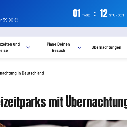
01
:
12
TAGE
STUNDEN
 59,90 €!
szeiten und
Plane Deinen
Übernachtungen
reise
Besuch
rnachtung in Deutschland
eizeitparks mit Übernachtun