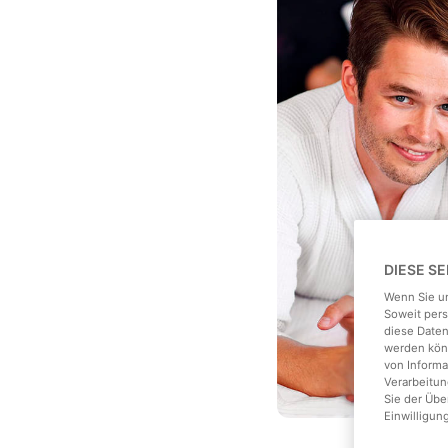
DIESE S
Wenn Sie un
Soweit pers
diese Daten
werden könn
von Informa
Verarbeitun
Sie der Üb
Einwilligun