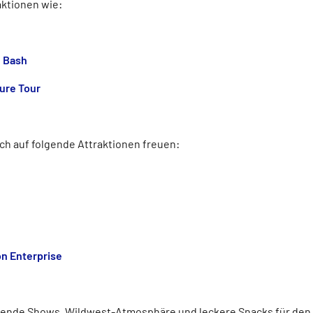
aktionen wie:
 Bash
ure Tour
ch auf folgende Attraktionen freuen:
on Enterprise
ende Shows, Wildwest-Atmosphäre und leckere Snacks für den 